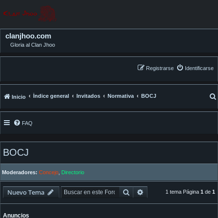
clanjhoo.com
Gloria al Clan Jhoo
Registrarse
Identificarse
Índice general
Invitados
Normativa
BOCJ
Inicio
FAQ
BOCJ
Moderadores:
Concejo
,
Directorio
Buscar
Búsqueda avanzada
Nuevo Tema
1 tema Página
1
de
1
Anuncios