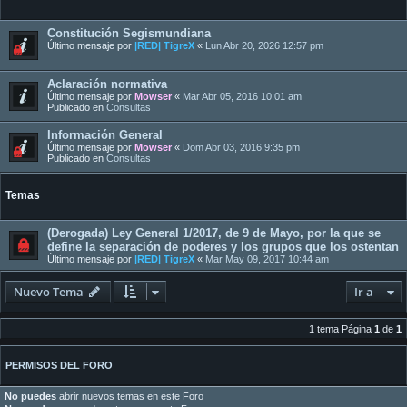
Constitución Segismundiana
Último mensaje por
|RED| TigreX
«
Lun Abr 20, 2026 12:57 pm
Aclaración normativa
Último mensaje por
Mowser
«
Mar Abr 05, 2016 10:01 am
Publicado en
Consultas
Información General
Último mensaje por
Mowser
«
Dom Abr 03, 2016 9:35 pm
Publicado en
Consultas
Temas
(Derogada) Ley General 1/2017, de 9 de Mayo, por la que se
define la separación de poderes y los grupos que los ostentan
Último mensaje por
|RED| TigreX
«
Mar May 09, 2017 10:44 am
Nuevo Tema
Ir a
1 tema Página
1
de
1
PERMISOS DEL FORO
No puedes
abrir nuevos temas en este Foro