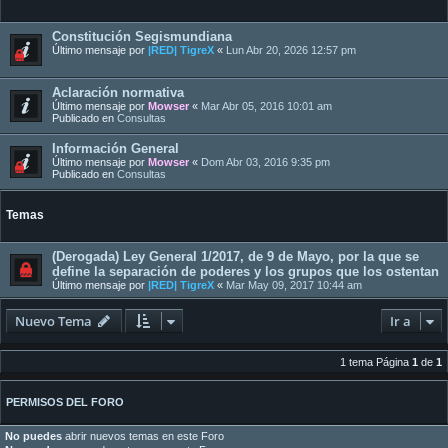
Constitución Segismundiana
Último mensaje por
|RED| TigreX
«
Lun Abr 20, 2026 12:57 pm
Aclaración normativa
Último mensaje por
Mowser
«
Mar Abr 05, 2016 10:01 am
Publicado en
Consultas
Información General
Último mensaje por
Mowser
«
Dom Abr 03, 2016 9:35 pm
Publicado en
Consultas
Temas
(Derogada) Ley General 1/2017, de 9 de Mayo, por la que se
define la separación de poderes y los grupos que los ostentan
Último mensaje por
|RED| TigreX
«
Mar May 09, 2017 10:44 am
Nuevo Tema
Ir a
1 tema Página
1
de
1
PERMISOS DEL FORO
No puedes
abrir nuevos temas en este Foro