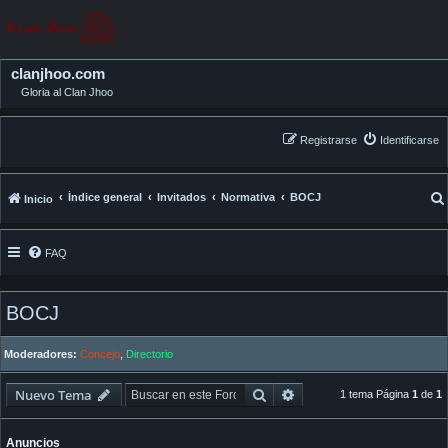
clanjhoo.com
Gloria al Clan Jhoo
Registrarse
Identificarse
Índice general
Invitados
Normativa
BOCJ
Inicio
FAQ
BOCJ
Moderadores:
Concejo
,
Directorio
Buscar
Búsqueda avanzada
Nuevo Tema
1 tema Página
1
de
1
Anuncios