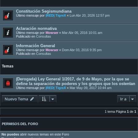
Constitución Segismundiana
Último mensaje por
|RED| TigreX
«
Lun Abr 20, 2026 12:57 pm
Aclaración normativa
Último mensaje por
Mowser
«
Mar Abr 05, 2016 10:01 am
Publicado en
Consultas
Información General
Último mensaje por
Mowser
«
Dom Abr 03, 2016 9:35 pm
Publicado en
Consultas
Temas
(Derogada) Ley General 1/2017, de 9 de Mayo, por la que se
define la separación de poderes y los grupos que los ostentan
Último mensaje por
|RED| TigreX
«
Mar May 09, 2017 10:44 am
Nuevo Tema
Ir a
1 tema Página
1
de
1
PERMISOS DEL FORO
No puedes
abrir nuevos temas en este Foro