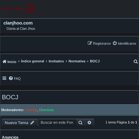
clanjhoo.com
Gloria al Clan Jhoo
Registrarse
Identificarse
Índice general
Invitados
Normativa
BOCJ
Inicio
FAQ
BOCJ
Moderadores:
Concejo
,
Directorio
Buscar
Búsqueda avanzada
Nuevo Tema
1 tema Página
1
de
1
Anuncios