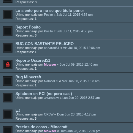
Respuestas:
8
Lo siento pero no se que titulo poner
Último mensaje por
Posito
«
Sab Jul 11, 2015 4:58 pm
Respuestas:
1
Report Posito
Último mensaje por
Posito
«
Sab Jul 11, 2015 4:56 pm
Respuestas:
3
BUG CON BASTANTE PELIGRO
Último mensaje por
oscared51
«
Vie Jul 10, 2015 12:06 am
Respuestas:
1
Reporte Oscared51
Último mensaje por
Mowser
«
Jue Jul 09, 2015 12:40 am
Respuestas:
1
Bug Minecraft
Último mensaje por
Nabicol69
«
Mar Jun 30, 2015 1:58 am
Respuestas:
1
Splatoon en PC! (no pero casi)
Último mensaje por
alvarsnow
«
Lun Jun 29, 2015 2:57 am
E3
Último mensaje por
CR3W
«
Dom Jun 28, 2015 4:17 pm
Respuestas:
3
Precios de cosas - Minecraft
Último mensaje por
Mowser
«
Dom Jun 28, 2015 12:30 pm