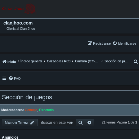
clanjhoo.com
Gloria al Clan Jhoo
Registrarse
Identificarse
Índice general
Cazadores RC0
Cantina (Off-Topic)
Sección de juegos
Inicio
FAQ
Sección de juegos
Moderadores:
Concejo
,
Directorio
Buscar
Búsqueda avanzada
Nuevo Tema
21 temas Página
1
de
1
Anuncios