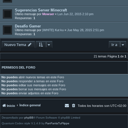
Sugerencias Server Minecraft
Último mensaje por
Mowser
«
Lun Jun 22, 2015 2:10 pm
Respuestas:
1
Desafío Gamer
Último mensaje por
|WHITE| Kut ku
«
Jue May 28, 2015 2:51 pm
Respuestas:
1
Nuevo Tema
Ir a
21 temas Página
1
de
1
PERMISOS DEL FORO
No puedes
abrir nuevos temas en este Foro
No puedes
responder a temas en este Foro
No puedes
editar sus mensajes en este Foro
No puedes
borrar sus mensajes en este Foro
No puedes
enviar adjuntos en este Foro
Índice general
Inicio
Todos los horarios son
UTC+02:00
Desarrollado por
phpBB
® Forum Software © phpBB Limited
Quantum Codex style V.1.4.9 by
FanFanlaTuFlippe