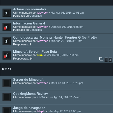
Aclaración normativa
Último mensaje por
Mowser
«
Mar Abr 05, 2016 10:01 am
Publicado en
Consultas
Información General
Último mensaje por
Mowser
«
Dom Abr 03, 2016 9:35 pm
Publicado en
Consultas
Como descargar Monster Hunter Frontier G (by Froté)
Último mensaje por
Mowser
«
Mié Ago 26, 2015 8:31 pm
Respuestas:
2
Minecraft Server - Fase Beta
Último mensaje por
Rual
«
Mar Oct 06, 2015 6:38 pm
Respuestas:
14
1
2
Temas
Server de Minecraft
Último mensaje por
Mowser
«
Mar Feb 13, 2018 1:25 pm
CookingMama Review
Último mensaje por
CR3W
«
Lun Ago 14, 2017 2:25 am
Juego de navegador
Último mensaje por
Mephi
«
Mié May 17, 2017 1:03 pm