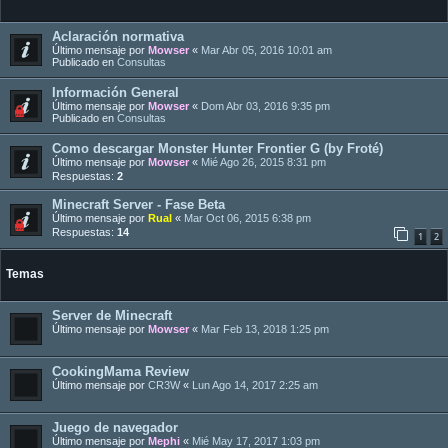
Aclaración normativa
Último mensaje por
Mowser
«
Mar Abr 05, 2016 10:01 am
Publicado en
Consultas
Información General
Último mensaje por
Mowser
«
Dom Abr 03, 2016 9:35 pm
Publicado en
Consultas
Como descargar Monster Hunter Frontier G (by Froté)
Último mensaje por
Mowser
«
Mié Ago 26, 2015 8:31 pm
Respuestas:
2
Minecraft Server - Fase Beta
Último mensaje por
Rual
«
Mar Oct 06, 2015 6:38 pm
Respuestas:
14
1
2
Temas
Server de Minecraft
Último mensaje por
Mowser
«
Mar Feb 13, 2018 1:25 pm
CookingMama Review
Último mensaje por
CR3W
«
Lun Ago 14, 2017 2:25 am
Juego de navegador
Último mensaje por
Mephi
«
Mié May 17, 2017 1:03 pm