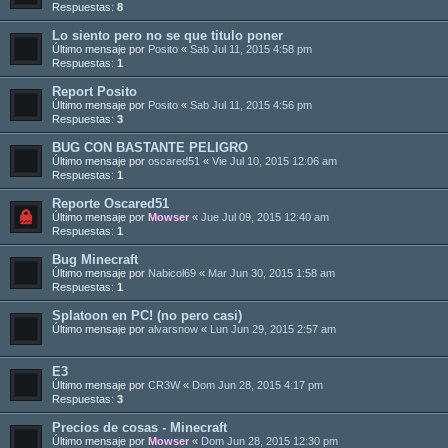
Respuestas:
8
Lo siento pero no se que titulo poner
Último mensaje por
Posito
«
Sab Jul 11, 2015 4:58 pm
Respuestas:
1
Report Posito
Último mensaje por
Posito
«
Sab Jul 11, 2015 4:56 pm
Respuestas:
3
BUG CON BASTANTE PELIGRO
Último mensaje por
oscared51
«
Vie Jul 10, 2015 12:06 am
Respuestas:
1
Reporte Oscared51
Último mensaje por
Mowser
«
Jue Jul 09, 2015 12:40 am
Respuestas:
1
Bug Minecraft
Último mensaje por
Nabicol69
«
Mar Jun 30, 2015 1:58 am
Respuestas:
1
Splatoon en PC! (no pero casi)
Último mensaje por
alvarsnow
«
Lun Jun 29, 2015 2:57 am
E3
Último mensaje por
CR3W
«
Dom Jun 28, 2015 4:17 pm
Respuestas:
3
Precios de cosas - Minecraft
Último mensaje por
Mowser
«
Dom Jun 28, 2015 12:30 pm