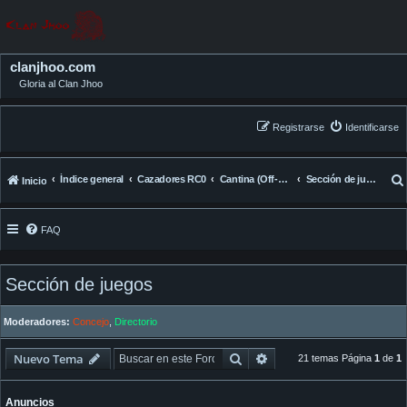
clanjhoo.com
Gloria al Clan Jhoo
Registrarse
Identificarse
Índice general
Cazadores RC0
Cantina (Off-Topic)
Sección de juegos
Inicio
FAQ
Sección de juegos
Moderadores:
Concejo
,
Directorio
Buscar
Búsqueda avanzada
Nuevo Tema
21 temas Página
1
de
1
Anuncios