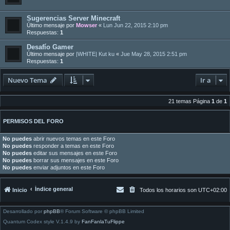
Sugerencias Server Minecraft
Último mensaje por
Mowser
«
Lun Jun 22, 2015 2:10 pm
Respuestas:
1
Desafío Gamer
Último mensaje por
|WHITE| Kut ku
«
Jue May 28, 2015 2:51 pm
Respuestas:
1
Nuevo Tema
Ir a
21 temas Página
1
de
1
PERMISOS DEL FORO
No puedes
abrir nuevos temas en este Foro
No puedes
responder a temas en este Foro
No puedes
editar sus mensajes en este Foro
No puedes
borrar sus mensajes en este Foro
No puedes
enviar adjuntos en este Foro
Índice general
Inicio
Todos los horarios son
UTC+02:00
Desarrollado por
phpBB
® Forum Software © phpBB Limited
Quantum Codex style V.1.4.9 by
FanFanlaTuFlippe