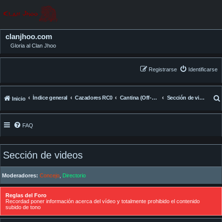
clanjhoo.com
Gloria al Clan Jhoo
Registrarse
Identificarse
Índice general
Cazadores RC0
Cantina (Off-Topic)
Sección de videos
Inicio
FAQ
Sección de videos
Moderadores:
Concejo
,
Directorio
Reglas del Foro
Recordad poner información acerca del vídeo y totalmente prohibido el contenido
subido de tono