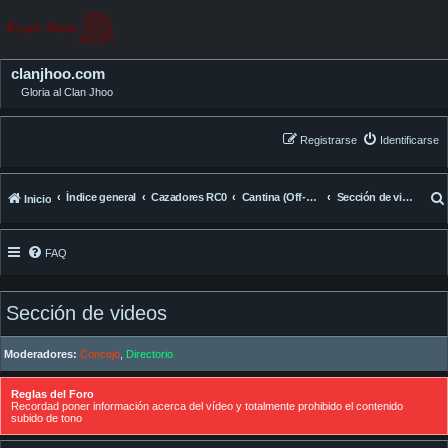
clanjhoo.com
Gloria al Clan Jhoo
Registrarse
Identificarse
Índice general
Cazadores RC0
Cantina (Off-Topic)
Sección de videos
Inicio
FAQ
Sección de videos
Moderadores:
Concejo
,
Directorio
Reglas del Foro
Recordad poner información acerca del vídeo y totalmente prohibido el contenido
subido de tono