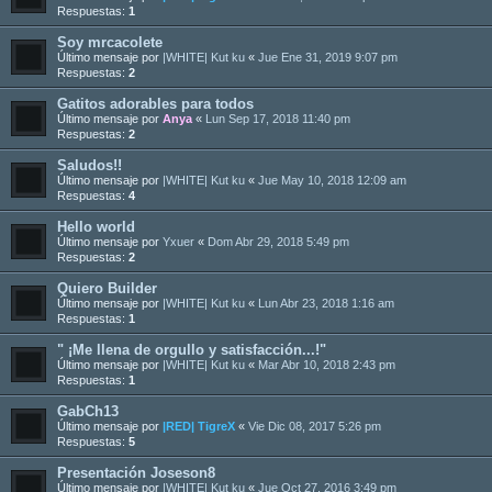
Respuestas:
1
Soy mrcacolete
Último mensaje por
|WHITE| Kut ku
«
Jue Ene 31, 2019 9:07 pm
Respuestas:
2
Gatitos adorables para todos
Último mensaje por
Anya
«
Lun Sep 17, 2018 11:40 pm
Respuestas:
2
Saludos!!
Último mensaje por
|WHITE| Kut ku
«
Jue May 10, 2018 12:09 am
Respuestas:
4
Hello world
Último mensaje por
Yxuer
«
Dom Abr 29, 2018 5:49 pm
Respuestas:
2
Quiero Builder
Último mensaje por
|WHITE| Kut ku
«
Lun Abr 23, 2018 1:16 am
Respuestas:
1
" ¡Me llena de orgullo y satisfacción...!"
Último mensaje por
|WHITE| Kut ku
«
Mar Abr 10, 2018 2:43 pm
Respuestas:
1
GabCh13
Último mensaje por
|RED| TigreX
«
Vie Dic 08, 2017 5:26 pm
Respuestas:
5
Presentación Joseson8
Último mensaje por
|WHITE| Kut ku
«
Jue Oct 27, 2016 3:49 pm