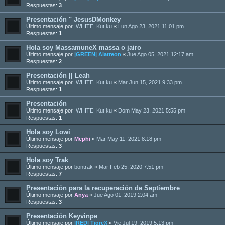
Respuestas:
3
Presentación " JesusDMonkey
Último mensaje por
|WHITE| Kut ku
«
Lun Ago 23, 2021 11:01 pm
Respuestas:
1
Hola soy MassamuneX massa o jairo
Último mensaje por
|GREEN| Alatreon
«
Jue Ago 05, 2021 12:17 am
Respuestas:
2
Presentación || Leah
Último mensaje por
|WHITE| Kut ku
«
Mar Jun 15, 2021 9:33 pm
Respuestas:
1
Presentación
Último mensaje por
|WHITE| Kut ku
«
Dom May 23, 2021 5:55 pm
Respuestas:
1
Hola soy Lowi
Último mensaje por
Mephi
«
Mar May 11, 2021 8:18 pm
Respuestas:
3
Hola soy Trak
Último mensaje por
bontrak
«
Mar Feb 25, 2020 7:51 pm
Respuestas:
7
Presentación para la recuperación de Septiembre
Último mensaje por
Anya
«
Jue Ago 01, 2019 2:04 am
Respuestas:
3
Presentación Keyvinpe
Último mensaje por
|RED| TigreX
«
Vie Jul 19, 2019 5:13 pm