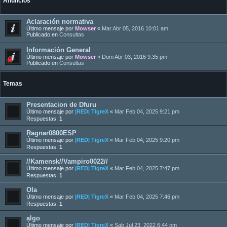
Anuncios
Aclaración normativa
Último mensaje por
Mowser
«
Mar Abr 05, 2016 10:01 am
Publicado en
Consultas
Información General
Último mensaje por
Mowser
«
Dom Abr 03, 2016 9:35 pm
Publicado en
Consultas
Temas
Presentacion de Dfuru
Último mensaje por
|RED| TigreX
«
Mar Feb 04, 2025 9:21 pm
Respuestas:
1
Ragnar0800ESP
Último mensaje por
|RED| TigreX
«
Mar Feb 04, 2025 9:20 pm
Respuestas:
1
//Kamensk//Vampiro0022//
Último mensaje por
|RED| TigreX
«
Mar Feb 04, 2025 7:47 pm
Respuestas:
1
Ola
Último mensaje por
|RED| TigreX
«
Mar Feb 04, 2025 7:46 pm
Respuestas:
1
algo
Último mensaje por
|RED| TigreX
«
Sab Jul 23, 2022 6:44 pm