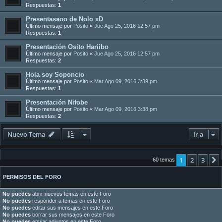
Respuestas:
1
Presentasaoo de Nolo xD
Último mensaje por
Posito
«
Jue Ago 25, 2016 12:57 pm
Respuestas:
1
Presentación Osito Hariibo
Último mensaje por
Posito
«
Jue Ago 25, 2016 12:57 pm
Respuestas:
2
Hola soy Soponcio
Último mensaje por
Posito
«
Mar Ago 09, 2016 3:39 pm
Respuestas:
1
Presentación Nifobe
Último mensaje por
Posito
«
Mar Ago 09, 2016 3:38 pm
Respuestas:
2
Nuevo Tema
Ir a
1
2
3
60 temas
PERMISOS DEL FORO
No puedes
abrir nuevos temas en este Foro
No puedes
responder a temas en este Foro
No puedes
editar sus mensajes en este Foro
No puedes
borrar sus mensajes en este Foro
No puedes
enviar adjuntos en este Foro