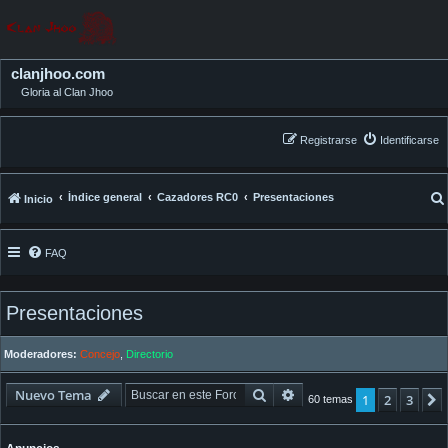
clanjhoo.com
Gloria al Clan Jhoo
Registrarse
Identificarse
Índice general
Cazadores RC0
Presentaciones
Inicio
FAQ
Presentaciones
Moderadores:
Concejo
,
Directorio
Buscar
Búsqueda avanzada
Nuevo Tema
1
2
3
60 temas