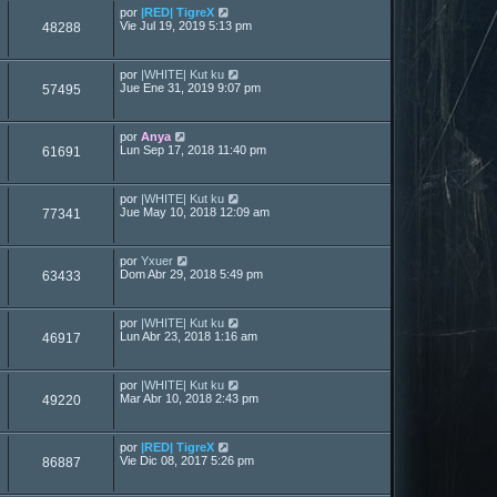
por
|RED| TigreX
Vie Jul 19, 2019 5:13 pm
48288
por
|WHITE| Kut ku
Jue Ene 31, 2019 9:07 pm
57495
por
Anya
Lun Sep 17, 2018 11:40 pm
61691
por
|WHITE| Kut ku
Jue May 10, 2018 12:09 am
77341
por
Yxuer
Dom Abr 29, 2018 5:49 pm
63433
por
|WHITE| Kut ku
Lun Abr 23, 2018 1:16 am
46917
por
|WHITE| Kut ku
Mar Abr 10, 2018 2:43 pm
49220
por
|RED| TigreX
Vie Dic 08, 2017 5:26 pm
86887