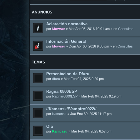
ANUNCIOS
Aclaración normativa
por
Mowser
»
Mar Abr 05, 2016 10:01 am
» en
Consultas
Información General
por
Mowser
»
Dom Abr 03, 2016 9:35 pm
» en
Consultas
TEMAS
Presentacion de Dfuru
por
dfuru
»
Mar Feb 04, 2025 9:20 pm
Ragnar0800ESP
por
Ragnar0800ESP
»
Mar Feb 04, 2025 9:19 pm
//Kamensk//Vampiro0022//
por
Kamensk
»
Jue Ene 30, 2025 11:17 pm
Ola
por
Kanicasu
»
Mar Feb 04, 2025 6:57 pm