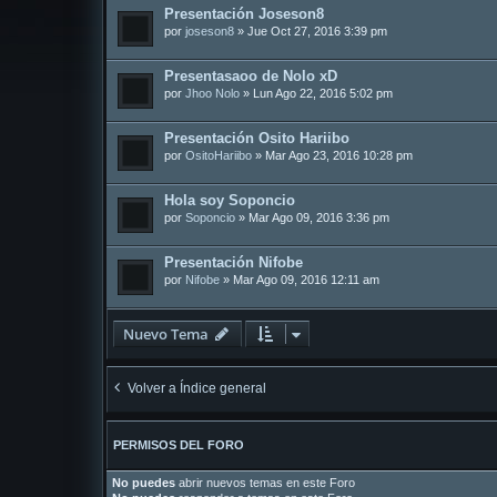
Presentación Joseson8
por
joseson8
»
Jue Oct 27, 2016 3:39 pm
Presentasaoo de Nolo xD
por
Jhoo Nolo
»
Lun Ago 22, 2016 5:02 pm
Presentación Osito Hariibo
por
OsitoHariibo
»
Mar Ago 23, 2016 10:28 pm
Hola soy Soponcio
por
Soponcio
»
Mar Ago 09, 2016 3:36 pm
Presentación Nifobe
por
Nifobe
»
Mar Ago 09, 2016 12:11 am
Nuevo Tema
Volver a Índice general
PERMISOS DEL FORO
No puedes
abrir nuevos temas en este Foro