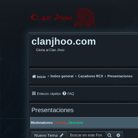
clanjhoo.com
Gloria al Clan Jhoo
Índice general
Cazadores RC0
Presentaciones
Inicio
Enlaces rápidos
FAQ
Presentaciones
Moderadores:
Concejo
,
Directorio
Buscar
Búsqued
Nuevo Tema