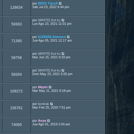
por
|RED| TigreX
Sab Jul 23, 2022 6:44 pm
128634
por
|WHITE| Kut ku
Lun Ago 23, 2021 11:01 pm
59363
por
|GREEN| Alatreon
Jue Ago 05, 2021 12:17 am
71395
por
|WHITE| Kut ku
Mar Jun 15, 2021 9:33 pm
58758
por
|WHITE| Kut ku
Dom May 23, 2021 5:55 pm
58264
por
Mephi
Mar May 11, 2021 8:18 pm
109272
por
bontrak
Mar Feb 25, 2020 7:51 pm
156761
por
Anya
Jue Ago 01, 2019 2:04 am
74060