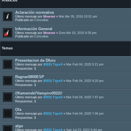
Anuncios
Aclaración normativa
Último mensaje por
Mowser
«
Mar Abr 05, 2016 10:01 am
Publicado en
Consultas
Información General
Último mensaje por
Mowser
«
Dom Abr 03, 2016 9:35 pm
Publicado en
Consultas
Temas
Presentacion de Dfuru
Último mensaje por
|RED| TigreX
«
Mar Feb 04, 2025 9:21 pm
Respuestas:
1
Ragnar0800ESP
Último mensaje por
|RED| TigreX
«
Mar Feb 04, 2025 9:20 pm
Respuestas:
1
//Kamensk//Vampiro0022//
Último mensaje por
|RED| TigreX
«
Mar Feb 04, 2025 7:47 pm
Respuestas:
1
Ola
Último mensaje por
|RED| TigreX
«
Mar Feb 04, 2025 7:46 pm
Respuestas:
1
algo
Último mensaje por
|RED| TigreX
«
Sab Jul 23, 2022 6:44 pm