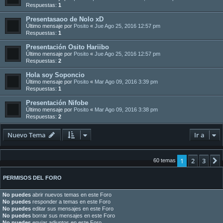
Respuestas:
1
Presentasaoo de Nolo xD
Último mensaje por
Posito
«
Jue Ago 25, 2016 12:57 pm
Respuestas:
1
Presentación Osito Hariibo
Último mensaje por
Posito
«
Jue Ago 25, 2016 12:57 pm
Respuestas:
2
Hola soy Soponcio
Último mensaje por
Posito
«
Mar Ago 09, 2016 3:39 pm
Respuestas:
1
Presentación Nifobe
Último mensaje por
Posito
«
Mar Ago 09, 2016 3:38 pm
Respuestas:
2
Nuevo Tema
Ir a
1
2
3
60 temas
PERMISOS DEL FORO
No puedes
abrir nuevos temas en este Foro
No puedes
responder a temas en este Foro
No puedes
editar sus mensajes en este Foro
No puedes
borrar sus mensajes en este Foro
No puedes
enviar adjuntos en este Foro