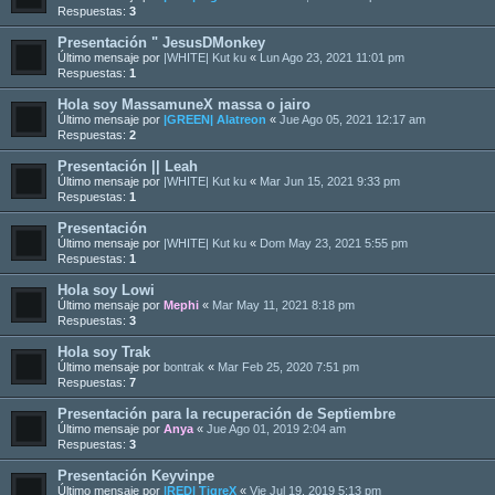
Respuestas:
3
Presentación " JesusDMonkey
Último mensaje por
|WHITE| Kut ku
«
Lun Ago 23, 2021 11:01 pm
Respuestas:
1
Hola soy MassamuneX massa o jairo
Último mensaje por
|GREEN| Alatreon
«
Jue Ago 05, 2021 12:17 am
Respuestas:
2
Presentación || Leah
Último mensaje por
|WHITE| Kut ku
«
Mar Jun 15, 2021 9:33 pm
Respuestas:
1
Presentación
Último mensaje por
|WHITE| Kut ku
«
Dom May 23, 2021 5:55 pm
Respuestas:
1
Hola soy Lowi
Último mensaje por
Mephi
«
Mar May 11, 2021 8:18 pm
Respuestas:
3
Hola soy Trak
Último mensaje por
bontrak
«
Mar Feb 25, 2020 7:51 pm
Respuestas:
7
Presentación para la recuperación de Septiembre
Último mensaje por
Anya
«
Jue Ago 01, 2019 2:04 am
Respuestas:
3
Presentación Keyvinpe
Último mensaje por
|RED| TigreX
«
Vie Jul 19, 2019 5:13 pm