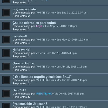
Respuestas:
1
Soy mrcacolete
Último mensaje por
|WHITE| Kut ku
«
Jue Ene 31, 2019 9:07 pm
Respuestas:
2
Gatitos adorables para todos
Último mensaje por
Anya
«
Lun Sep 17, 2018 11:40 pm
Respuestas:
2
Saludos!!
Último mensaje por
|WHITE| Kut ku
«
Jue May 10, 2018 12:09 am
Respuestas:
4
Hello world
Último mensaje por
Yxuer
«
Dom Abr 29, 2018 5:49 pm
Respuestas:
2
Quiero Builder
Último mensaje por
|WHITE| Kut ku
«
Lun Abr 23, 2018 1:16 am
Respuestas:
1
" ¡Me llena de orgullo y satisfacción...!"
Último mensaje por
|WHITE| Kut ku
«
Mar Abr 10, 2018 2:43 pm
Respuestas:
1
GabCh13
Último mensaje por
|RED| TigreX
«
Vie Dic 08, 2017 5:26 pm
Respuestas:
5
Presentación Joseson8
Último mensaje por
|WHITE| Kut ku
«
Jue Oct 27, 2016 3:49 pm