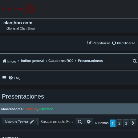
clanjhoo.com
Gloria al Clan Jhoo
Registrarse
Identificarse
Índice general
Cazadores RC0
Presentaciones
Inicio
FAQ
Presentaciones
Moderadores:
Concejo
,
Directorio
Buscar
Búsqueda avanzada
Nuevo Tema
1
2
3
60 temas