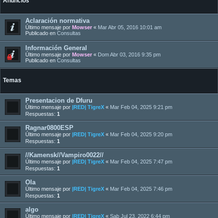
Anuncios
Aclaración normativa
Último mensaje por
Mowser
«
Mar Abr 05, 2016 10:01 am
Publicado en
Consultas
Información General
Último mensaje por
Mowser
«
Dom Abr 03, 2016 9:35 pm
Publicado en
Consultas
Temas
Presentacion de Dfuru
Último mensaje por
|RED| TigreX
«
Mar Feb 04, 2025 9:21 pm
Respuestas:
1
Ragnar0800ESP
Último mensaje por
|RED| TigreX
«
Mar Feb 04, 2025 9:20 pm
Respuestas:
1
//Kamensk//Vampiro0022//
Último mensaje por
|RED| TigreX
«
Mar Feb 04, 2025 7:47 pm
Respuestas:
1
Ola
Último mensaje por
|RED| TigreX
«
Mar Feb 04, 2025 7:46 pm
Respuestas:
1
algo
Último mensaje por
|RED| TigreX
«
Sab Jul 23, 2022 6:44 pm