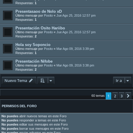
Respuestas:
1
Presentasaoo de Nolo xD
Último mensaje por
Posito
«
Jue Ago 25, 2016 12:57 pm
Respuestas:
1
Presentación Osito Hariibo
Último mensaje por
Posito
«
Jue Ago 25, 2016 12:57 pm
Respuestas:
2
Hola soy Soponcio
Último mensaje por
Posito
«
Mar Ago 09, 2016 3:39 pm
Respuestas:
1
Presentación Nifobe
Último mensaje por
Posito
«
Mar Ago 09, 2016 3:38 pm
Respuestas:
2
Nuevo Tema
Ir a
1
2
3
60 temas
PERMISOS DEL FORO
No puedes
abrir nuevos temas en este Foro
No puedes
responder a temas en este Foro
No puedes
editar sus mensajes en este Foro
No puedes
borrar sus mensajes en este Foro
No puedes
enviar adjuntos en este Foro