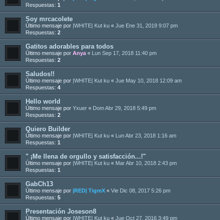
Respuestas:
1
Soy mrcacolete
Último mensaje por
|WHITE| Kut ku
«
Jue Ene 31, 2019 9:07 pm
Respuestas:
2
Gatitos adorables para todos
Último mensaje por
Anya
«
Lun Sep 17, 2018 11:40 pm
Respuestas:
2
Saludos!!
Último mensaje por
|WHITE| Kut ku
«
Jue May 10, 2018 12:09 am
Respuestas:
4
Hello world
Último mensaje por
Yxuer
«
Dom Abr 29, 2018 5:49 pm
Respuestas:
2
Quiero Builder
Último mensaje por
|WHITE| Kut ku
«
Lun Abr 23, 2018 1:16 am
Respuestas:
1
" ¡Me llena de orgullo y satisfacción...!"
Último mensaje por
|WHITE| Kut ku
«
Mar Abr 10, 2018 2:43 pm
Respuestas:
1
GabCh13
Último mensaje por
|RED| TigreX
«
Vie Dic 08, 2017 5:26 pm
Respuestas:
5
Presentación Joseson8
Último mensaje por
|WHITE| Kut ku
«
Jue Oct 27, 2016 3:49 pm