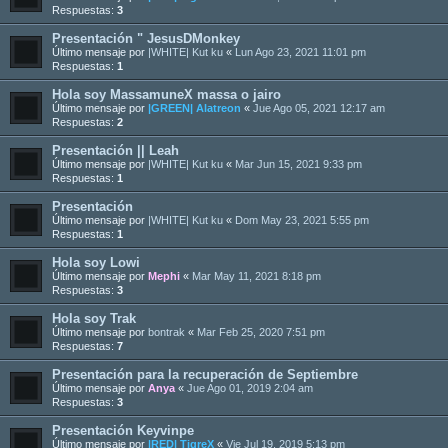
Respuestas:
3
Presentación " JesusDMonkey
Último mensaje por
|WHITE| Kut ku
«
Lun Ago 23, 2021 11:01 pm
Respuestas:
1
Hola soy MassamuneX massa o jairo
Último mensaje por
|GREEN| Alatreon
«
Jue Ago 05, 2021 12:17 am
Respuestas:
2
Presentación || Leah
Último mensaje por
|WHITE| Kut ku
«
Mar Jun 15, 2021 9:33 pm
Respuestas:
1
Presentación
Último mensaje por
|WHITE| Kut ku
«
Dom May 23, 2021 5:55 pm
Respuestas:
1
Hola soy Lowi
Último mensaje por
Mephi
«
Mar May 11, 2021 8:18 pm
Respuestas:
3
Hola soy Trak
Último mensaje por
bontrak
«
Mar Feb 25, 2020 7:51 pm
Respuestas:
7
Presentación para la recuperación de Septiembre
Último mensaje por
Anya
«
Jue Ago 01, 2019 2:04 am
Respuestas:
3
Presentación Keyvinpe
Último mensaje por
|RED| TigreX
«
Vie Jul 19, 2019 5:13 pm