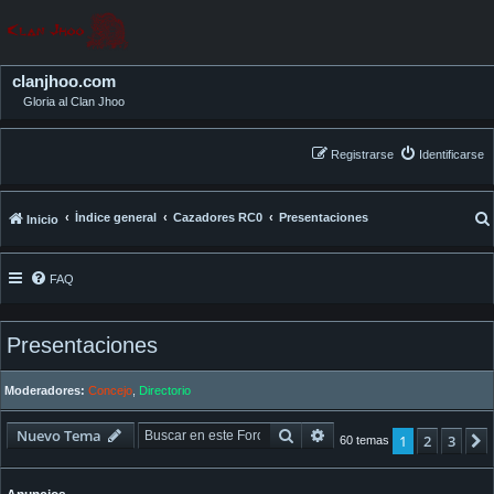
clanjhoo.com
Gloria al Clan Jhoo
Registrarse
Identificarse
Índice general
Cazadores RC0
Presentaciones
Inicio
FAQ
Presentaciones
Moderadores:
Concejo
,
Directorio
Buscar
Búsqueda avanzada
Nuevo Tema
1
2
3
60 temas