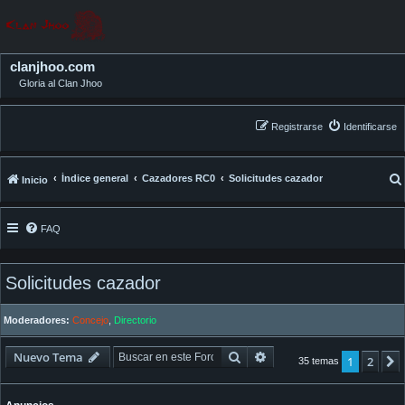
clanjhoo.com
Gloria al Clan Jhoo
Registrarse
Identificarse
Índice general
Cazadores RC0
Solicitudes cazador
Inicio
FAQ
Solicitudes cazador
Moderadores:
Concejo
,
Directorio
Buscar
Búsqueda avanzada
Nuevo Tema
1
2
35 temas