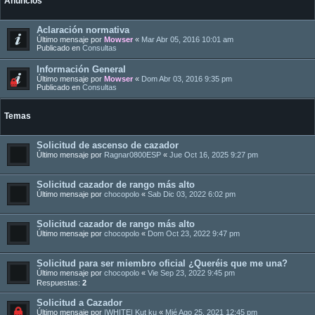
Anuncios
Aclaración normativa
Último mensaje por
Mowser
«
Mar Abr 05, 2016 10:01 am
Publicado en
Consultas
Información General
Último mensaje por
Mowser
«
Dom Abr 03, 2016 9:35 pm
Publicado en
Consultas
Temas
Solicitud de ascenso de cazador
Último mensaje por
Ragnar0800ESP
«
Jue Oct 16, 2025 9:27 pm
Solicitud cazador de rango más alto
Último mensaje por
chocopolo
«
Sab Dic 03, 2022 6:02 pm
Solicitud cazador de rango más alto
Último mensaje por
chocopolo
«
Dom Oct 23, 2022 9:47 pm
Solicitud para ser miembro oficial ¿Queréis que me una?
Último mensaje por
chocopolo
«
Vie Sep 23, 2022 9:45 pm
Respuestas:
2
Solicitud a Cazador
Último mensaje por
|WHITE| Kut ku
«
Mié Ago 25, 2021 12:45 pm