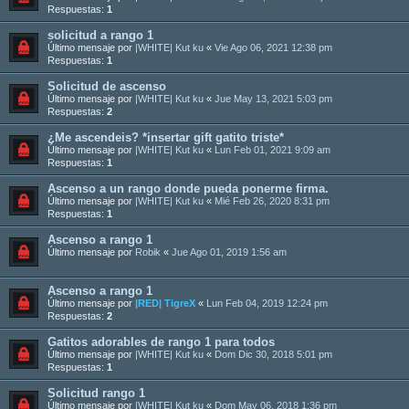
Respuestas:
1
solicitud a rango 1
Último mensaje por
|WHITE| Kut ku
«
Vie Ago 06, 2021 12:38 pm
Respuestas:
1
Solicitud de ascenso
Último mensaje por
|WHITE| Kut ku
«
Jue May 13, 2021 5:03 pm
Respuestas:
2
¿Me ascendeis? *insertar gift gatito triste*
Último mensaje por
|WHITE| Kut ku
«
Lun Feb 01, 2021 9:09 am
Respuestas:
1
Ascenso a un rango donde pueda ponerme firma.
Último mensaje por
|WHITE| Kut ku
«
Mié Feb 26, 2020 8:31 pm
Respuestas:
1
Ascenso a rango 1
Último mensaje por
Robik
«
Jue Ago 01, 2019 1:56 am
Ascenso a rango 1
Último mensaje por
|RED| TigreX
«
Lun Feb 04, 2019 12:24 pm
Respuestas:
2
Gatitos adorables de rango 1 para todos
Último mensaje por
|WHITE| Kut ku
«
Dom Dic 30, 2018 5:01 pm
Respuestas:
1
Solicitud rango 1
Último mensaje por
|WHITE| Kut ku
«
Dom May 06, 2018 1:36 pm