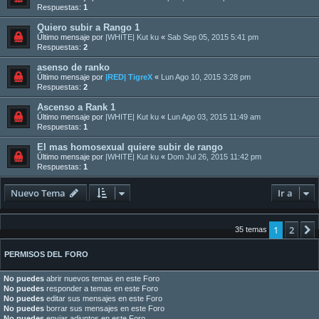
Respuestas:
1
Quiero subir a Rango 1
Último mensaje por
|WHITE| Kut ku
«
Sab Sep 05, 2015 5:41 pm
Respuestas:
2
asenso de ranko
Último mensaje por
|RED| TigreX
«
Lun Ago 10, 2015 3:28 pm
Respuestas:
2
Ascenso a Rank 1
Último mensaje por
|WHITE| Kut ku
«
Lun Ago 03, 2015 11:49 am
Respuestas:
1
El mas homosexual quiere subir de rango
Último mensaje por
|WHITE| Kut ku
«
Dom Jul 26, 2015 11:42 pm
Respuestas:
1
Nuevo Tema
Ir a
1
2
35 temas
PERMISOS DEL FORO
No puedes
abrir nuevos temas en este Foro
No puedes
responder a temas en este Foro
No puedes
editar sus mensajes en este Foro
No puedes
borrar sus mensajes en este Foro
No puedes
enviar adjuntos en este Foro