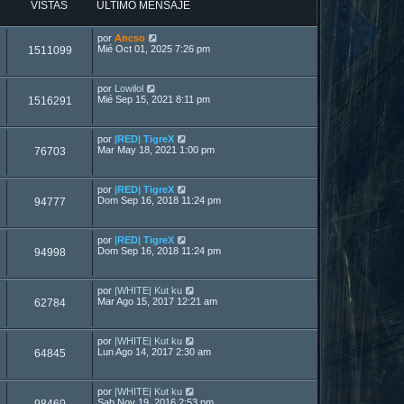
VISTAS
ÚLTIMO MENSAJE
por
Ancso
Mié Oct 01, 2025 7:26 pm
1511099
por
Lowilol
Mié Sep 15, 2021 8:11 pm
1516291
por
|RED| TigreX
Mar May 18, 2021 1:00 pm
76703
por
|RED| TigreX
Dom Sep 16, 2018 11:24 pm
94777
por
|RED| TigreX
Dom Sep 16, 2018 11:24 pm
94998
por
|WHITE| Kut ku
Mar Ago 15, 2017 12:21 am
62784
por
|WHITE| Kut ku
Lun Ago 14, 2017 2:30 am
64845
por
|WHITE| Kut ku
Sab Nov 19, 2016 2:53 pm