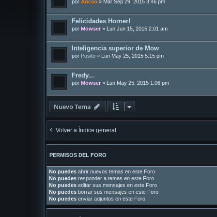
por
Ancso
»
Mar Sep 29, 2015 3:46 pm
Felicidades Horner!
por
Mowser
»
Lun Jun 15, 2015 2:01 am
Inteligencia superior de Mow
por
Posito
»
Lun May 25, 2015 5:15 pm
Fredy...
por
Mowser
»
Lun May 25, 2015 1:06 pm
Nuevo Tema
Volver a Índice general
PERMISOS DEL FORO
No puedes
abrir nuevos temas en este Foro
No puedes
responder a temas en este Foro
No puedes
editar sus mensajes en este Foro
No puedes
borrar sus mensajes en este Foro
No puedes
enviar adjuntos en este Foro