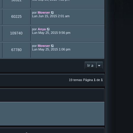
58322
por
Mowser
Lun Jun 15, 2015 2:01 am
60225
por
Anya
Lun May 25, 2015 9:56 pm
109740
por
Mowser
Lun May 25, 2015 1:06 pm
67780
Ir a
19 temas Página
1
de
1