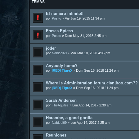
TEMAS
El numero infinito!!
por
Posito
»
Vie Jun 19, 2015 11:34 pm
Frases Epicas
por
Posito
»
Dom May 31, 2015 2:45 pm
joder
por
Nabicol69
»
Mar Mar 10, 2020 4:05 pm
Anybody home?
por
|RED| TigreX
»
Dom Sep 16, 2018 11:24 pm
Where is Administration forum.clanjhoo.com??
por
|RED| TigreX
»
Dom Sep 16, 2018 11:24 pm
Sarah Andersen
por
TheAquiles
»
Lun Ago 14, 2017 2:39 am
Harambe, a good gorilla
por
Nabicol69
»
Lun Ago 14, 2017 2:25 am
Reuniones