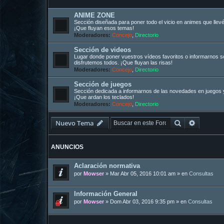
ANIME ZONE
Sección diseñada para poner todo el vicio en animes que llevé
¡Que fluyan esos temas!
Moderadores:
Concejo
,
Directorio
Sección de videos
Lugar donde poner vuestros vídeos favoritos o informarnos s
disfrutemos todos. ¡Que fluyan las risas!
Moderadores:
Concejo
,
Directorio
Sección de juegos
Sección dedicada a informarnos de las novedades en juegos y
¡Que ardan los teclados!
Moderadores:
Concejo
,
Directorio
Buscar
Búsqued
Nuevo Tema
ANUNCIOS
Aclaración normativa
por
Mowser
»
Mar Abr 05, 2016 10:01 am
» en
Consultas
Información General
por
Mowser
»
Dom Abr 03, 2016 9:35 pm
» en
Consultas