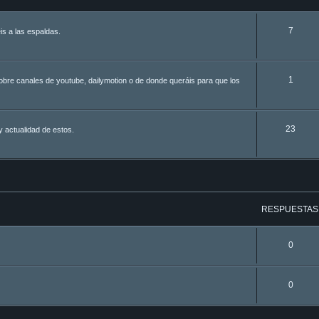
7
is a las espaldas.
1
obre canales de youtube, dailymotion o de donde queráis para que los
23
 actualidad de estos.
a avanzada
RESPUESTAS
0
0