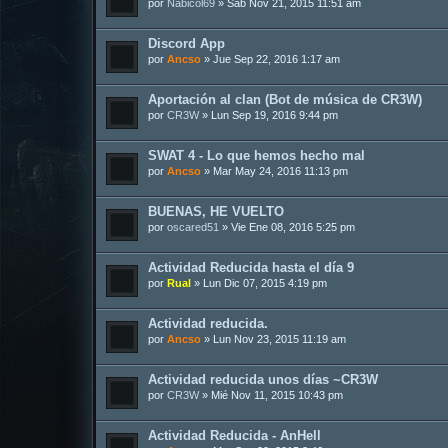
por
Nabicol69
»
Sab Nov 21, 2015 11:51 am
Discord App
por
Ancso
»
Jue Sep 22, 2016 1:17 am
Aportación al clan (Bot de música de CR3W)
por
CR3W
»
Lun Sep 19, 2016 9:44 pm
SWAT 4 - Lo que hemos hecho mal
por
Ancso
»
Mar May 24, 2016 11:13 pm
BUENAS, HE VUELTO
por
oscared51
»
Vie Ene 08, 2016 5:25 pm
Actividad Reducida hasta el día 9
por
Rual
»
Lun Dic 07, 2015 4:19 pm
Actividad reducida.
por
Ancso
»
Lun Nov 23, 2015 11:19 am
Actividad reducida unos días ~CR3W
por
CR3W
»
Mié Nov 11, 2015 10:43 pm
Actividad Reducida - AnHell