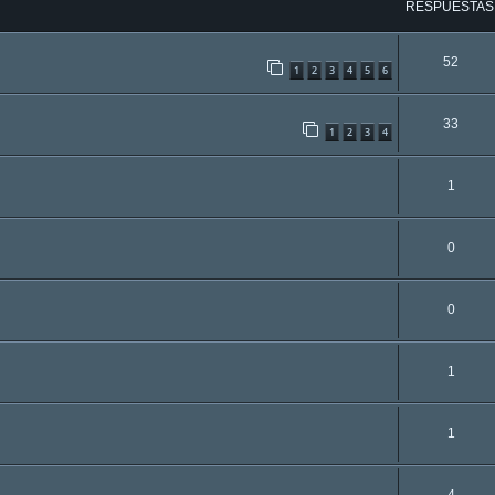
RESPUESTAS
52
1
2
3
4
5
6
33
1
2
3
4
1
0
0
1
1