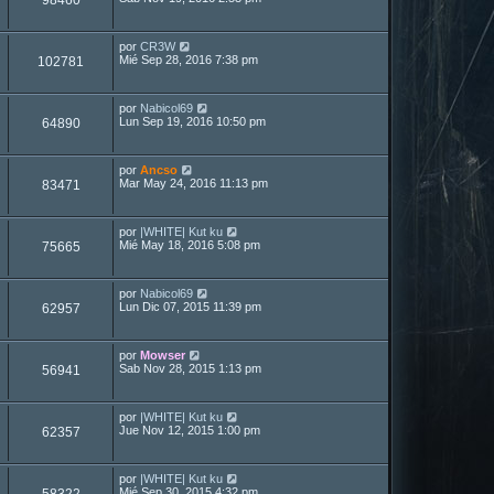
98460
por
CR3W
Mié Sep 28, 2016 7:38 pm
102781
por
Nabicol69
Lun Sep 19, 2016 10:50 pm
64890
por
Ancso
Mar May 24, 2016 11:13 pm
83471
por
|WHITE| Kut ku
Mié May 18, 2016 5:08 pm
75665
por
Nabicol69
Lun Dic 07, 2015 11:39 pm
62957
por
Mowser
Sab Nov 28, 2015 1:13 pm
56941
por
|WHITE| Kut ku
Jue Nov 12, 2015 1:00 pm
62357
por
|WHITE| Kut ku
Mié Sep 30, 2015 4:32 pm