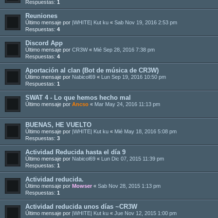
Respuestas:
1
Reuniones
Último mensaje por
|WHITE| Kut ku
«
Sab Nov 19, 2016 2:53 pm
Respuestas:
4
Discord App
Último mensaje por
CR3W
«
Mié Sep 28, 2016 7:38 pm
Respuestas:
4
Aportación al clan (Bot de música de CR3W)
Último mensaje por
Nabicol69
«
Lun Sep 19, 2016 10:50 pm
Respuestas:
1
SWAT 4 - Lo que hemos hecho mal
Último mensaje por
Ancso
«
Mar May 24, 2016 11:13 pm
BUENAS, HE VUELTO
Último mensaje por
|WHITE| Kut ku
«
Mié May 18, 2016 5:08 pm
Respuestas:
3
Actividad Reducida hasta el día 9
Último mensaje por
Nabicol69
«
Lun Dic 07, 2015 11:39 pm
Respuestas:
1
Actividad reducida.
Último mensaje por
Mowser
«
Sab Nov 28, 2015 1:13 pm
Respuestas:
1
Actividad reducida unos días ~CR3W
Último mensaje por
|WHITE| Kut ku
«
Jue Nov 12, 2015 1:00 pm