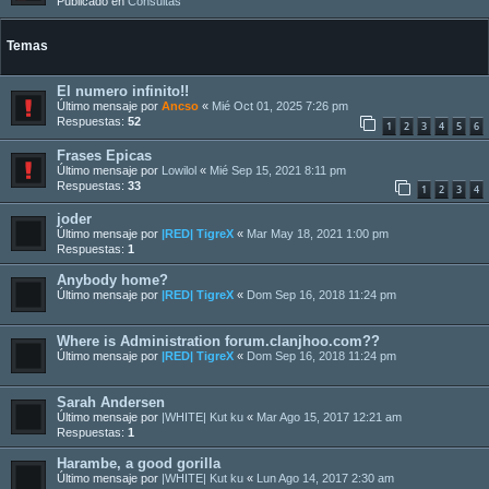
Publicado en
Consultas
Temas
El numero infinito!!
Último mensaje por
Ancso
«
Mié Oct 01, 2025 7:26 pm
Respuestas:
52
1
2
3
4
5
6
Frases Epicas
Último mensaje por
Lowilol
«
Mié Sep 15, 2021 8:11 pm
Respuestas:
33
1
2
3
4
joder
Último mensaje por
|RED| TigreX
«
Mar May 18, 2021 1:00 pm
Respuestas:
1
Anybody home?
Último mensaje por
|RED| TigreX
«
Dom Sep 16, 2018 11:24 pm
Where is Administration forum.clanjhoo.com??
Último mensaje por
|RED| TigreX
«
Dom Sep 16, 2018 11:24 pm
Sarah Andersen
Último mensaje por
|WHITE| Kut ku
«
Mar Ago 15, 2017 12:21 am
Respuestas:
1
Harambe, a good gorilla
Último mensaje por
|WHITE| Kut ku
«
Lun Ago 14, 2017 2:30 am