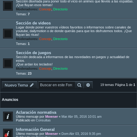
Sección diseñada para poner todo el vicio en animes que llevéis a las espaldas.
¡Que fluyan esos temas!
Moderadores:
Concejo
,
Directorio
Temas:
7
Sección de videos
Lugar donde poner vuestros vídeos favoritos o informarnos sobre canales de
youtube, dailymotion o de donde queráis para que los disfrutemos todos. ¡Que
fluyan las risas!
Moderadores:
Concejo
,
Directorio
Temas:
1
Sección de juegos
Sección dedicada a informarnos de las novedades en juegos y actualidad de
estos.
¡Que ardan los teclados!
Moderadores:
Concejo
,
Directorio
Temas:
23
Buscar
Búsqueda avanzada
Nuevo Tema
19 temas Página
1
de
1
Anuncios
Aclaración normativa
Último mensaje por
Mowser
«
Mar Abr 05, 2016 10:01 am
Publicado en
Consultas
Información General
Último mensaje por
Mowser
«
Dom Abr 03, 2016 9:35 pm