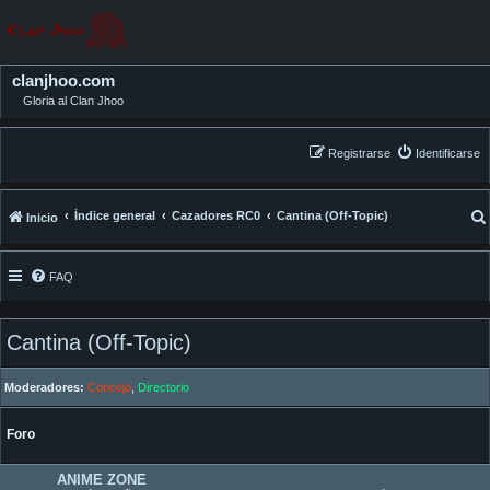
clanjhoo.com
Gloria al Clan Jhoo
Registrarse
Identificarse
Índice general
Cazadores RC0
Cantina (Off-Topic)
Inicio
FAQ
Cantina (Off-Topic)
Moderadores:
Concejo
,
Directorio
Foro
ANIME ZONE