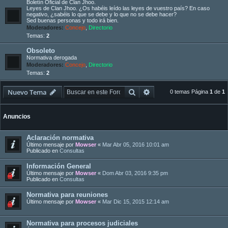
Boletín Oficial de Clan Jhoo.
Leyes de Clan Jhoo. ¿Os habéis leído las leyes de vuestro país? En caso
negativo, ¿sabéis lo que se debe y lo que no se debe hacer?
Sed buenas personas y todo irá bien.
Moderadores:
Concejo
,
Directorio
Temas:
2
Obsoleto
Normativa derogada
Moderadores:
Concejo
,
Directorio
Temas:
2
Buscar
Búsqueda avanzada
Nuevo Tema
0 temas Página
1
de
1
Anuncios
Aclaración normativa
Último mensaje por
Mowser
«
Mar Abr 05, 2016 10:01 am
Publicado en
Consultas
Información General
Último mensaje por
Mowser
«
Dom Abr 03, 2016 9:35 pm
Publicado en
Consultas
Normativa para reuniones
Último mensaje por
Mowser
«
Mar Dic 15, 2015 12:14 am
Normativa para procesos judiciales