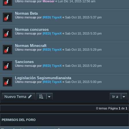
Último mensaje por
Mowser
«
Lun Dic 14, 2015 12:56 am
Normas Beta
Último mensaje por
|RED| TigreX
«
Sab Oct 10, 2015 5:37 pm
Normas concursos
Último mensaje por
|RED| TigreX
«
Sab Oct 10, 2015 5:33 pm
Normas Minecraft
Último mensaje por
|RED| TigreX
«
Sab Oct 10, 2015 5:29 pm
Sanciones
Último mensaje por
|RED| TigreX
«
Sab Oct 10, 2015 5:20 pm
Legislación Segismundianaista
Último mensaje por
|RED| TigreX
«
Sab Oct 10, 2015 5:00 pm
Nuevo Tema
Ir a
0 temas Página
1
de
1
PERMISOS DEL FORO