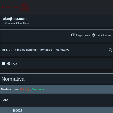
clanjhoo.com
Gloria al Clan Jhoo
Registrarse
Identificarse
Índice general
Invitados
Normativa
Inicio
FAQ
Normativa
Moderadores:
Concejo
,
Directorio
Foro
BOCJ