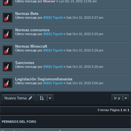
Último mensaje por
Mowser
«
Lun Dic 14, 2015 12:56 am
Normas Beta
Último mensaje por
|RED| TigreX
«
Sab Oct 10, 2015 5:37 pm
Normas concursos
Último mensaje por
|RED| TigreX
«
Sab Oct 10, 2015 5:33 pm
Normas Minecraft
Último mensaje por
|RED| TigreX
«
Sab Oct 10, 2015 5:29 pm
Sanciones
Último mensaje por
|RED| TigreX
«
Sab Oct 10, 2015 5:20 pm
Legislación Segismundianaista
Último mensaje por
|RED| TigreX
«
Sab Oct 10, 2015 5:00 pm
Nuevo Tema
Ir a
0 temas Página
1
de
1
PERMISOS DEL FORO