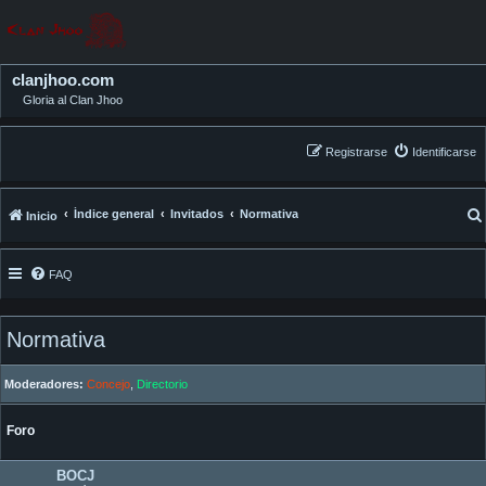
clanjhoo.com
Gloria al Clan Jhoo
Registrarse
Identificarse
Índice general
Invitados
Normativa
Inicio
FAQ
Normativa
Moderadores:
Concejo
,
Directorio
Foro
BOCJ