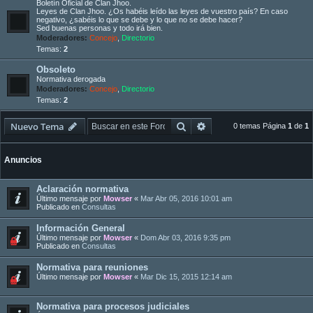
Boletín Oficial de Clan Jhoo.
Leyes de Clan Jhoo. ¿Os habéis leído las leyes de vuestro país? En caso
negativo, ¿sabéis lo que se debe y lo que no se debe hacer?
Sed buenas personas y todo irá bien.
Moderadores:
Concejo
,
Directorio
Temas:
2
Obsoleto
Normativa derogada
Moderadores:
Concejo
,
Directorio
Temas:
2
Buscar
Búsqueda avanzada
Nuevo Tema
0 temas Página
1
de
1
Anuncios
Aclaración normativa
Último mensaje por
Mowser
«
Mar Abr 05, 2016 10:01 am
Publicado en
Consultas
Información General
Último mensaje por
Mowser
«
Dom Abr 03, 2016 9:35 pm
Publicado en
Consultas
Normativa para reuniones
Último mensaje por
Mowser
«
Mar Dic 15, 2015 12:14 am
Normativa para procesos judiciales