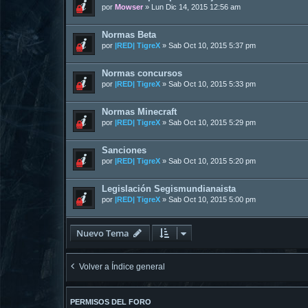
por
Mowser
»
Lun Dic 14, 2015 12:56 am
Normas Beta
por
|RED| TigreX
»
Sab Oct 10, 2015 5:37 pm
Normas concursos
por
|RED| TigreX
»
Sab Oct 10, 2015 5:33 pm
Normas Minecraft
por
|RED| TigreX
»
Sab Oct 10, 2015 5:29 pm
Sanciones
por
|RED| TigreX
»
Sab Oct 10, 2015 5:20 pm
Legislación Segismundianaista
por
|RED| TigreX
»
Sab Oct 10, 2015 5:00 pm
Nuevo Tema
Volver a Índice general
PERMISOS DEL FORO