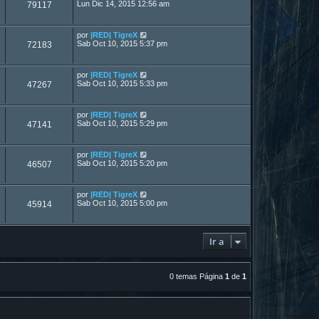
Lun Dic 14, 2015 12:56 am
79117
por
|RED| TigreX
Sab Oct 10, 2015 5:37 pm
72183
por
|RED| TigreX
Sab Oct 10, 2015 5:33 pm
47267
por
|RED| TigreX
Sab Oct 10, 2015 5:29 pm
47141
por
|RED| TigreX
Sab Oct 10, 2015 5:20 pm
46507
por
|RED| TigreX
Sab Oct 10, 2015 5:00 pm
45914
Ir a
0 temas Página
1
de
1