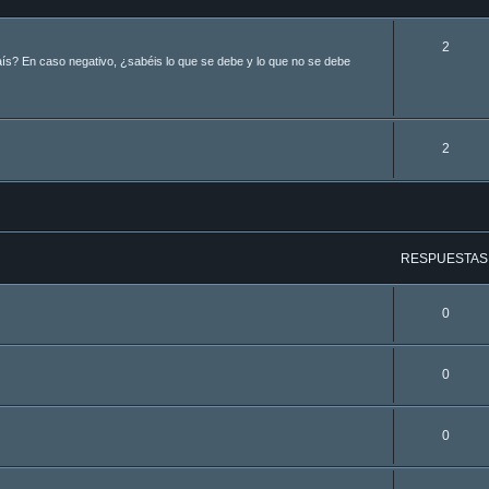
2
aís? En caso negativo, ¿sabéis lo que se debe y lo que no se debe
2
a avanzada
RESPUESTAS
0
0
0