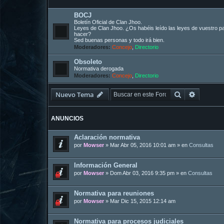
BOCJ
Boletín Oficial de Clan Jhoo.
Leyes de Clan Jhoo. ¿Os habéis leído las leyes de vuestro p
hacer?
Sed buenas personas y todo irá bien.
Moderadores:
Concejo
,
Directorio
Obsoleto
Normativa derogada
Moderadores:
Concejo
,
Directorio
Buscar
Búsqued
Nuevo Tema
ANUNCIOS
Aclaración normativa
por
Mowser
»
Mar Abr 05, 2016 10:01 am
» en
Consultas
Información General
por
Mowser
»
Dom Abr 03, 2016 9:35 pm
» en
Consultas
Normativa para reuniones
por
Mowser
»
Mar Dic 15, 2015 12:14 am
Normativa para procesos judiciales