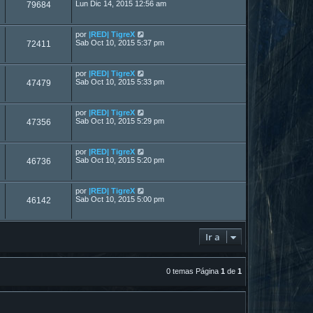
Lun Dic 14, 2015 12:56 am
79684
por
|RED| TigreX
Sab Oct 10, 2015 5:37 pm
72411
por
|RED| TigreX
Sab Oct 10, 2015 5:33 pm
47479
por
|RED| TigreX
Sab Oct 10, 2015 5:29 pm
47356
por
|RED| TigreX
Sab Oct 10, 2015 5:20 pm
46736
por
|RED| TigreX
Sab Oct 10, 2015 5:00 pm
46142
Ir a
0 temas Página
1
de
1