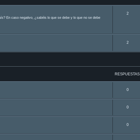
2
aís? En caso negativo, ¿sabéis lo que se debe y lo que no se debe
2
a avanzada
RESPUESTAS
0
0
0