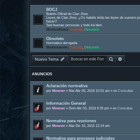
BOCJ
Boletín Oficial de Clan Jhoo.
Leyes de Clan Jhoo. ¿Os habéis leído las leyes de vuestro p
hacer?
Sed buenas personas y todo irá bien.
Moderadores:
Concejo
,
Directorio
Obsoleto
Normativa derogada
Moderadores:
Concejo
,
Directorio
Buscar
Búsqued
Nuevo Tema
ANUNCIOS
Aclaración normativa
por
Mowser
»
Mar Abr 05, 2016 10:01 am
» en
Consultas
Información General
por
Mowser
»
Dom Abr 03, 2016 9:35 pm
» en
Consultas
Normativa para reuniones
por
Mowser
»
Mar Dic 15, 2015 12:14 am
Normativa para procesos judiciales