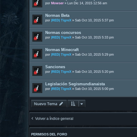
por
Mowser
»
Lun Dic 14, 2015 12:56 am
Normas Beta
por
|RED| TigreX
»
Sab Oct 10, 2015 5:37 pm
Normas concursos
por
|RED| TigreX
»
Sab Oct 10, 2015 5:33 pm
Normas Minecraft
por
|RED| TigreX
»
Sab Oct 10, 2015 5:29 pm
Sanciones
por
|RED| TigreX
»
Sab Oct 10, 2015 5:20 pm
Legislación Segismundianaista
por
|RED| TigreX
»
Sab Oct 10, 2015 5:00 pm
Nuevo Tema
Volver a Índice general
PERMISOS DEL FORO