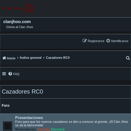
clanjhoo.com
Gloria al Clan Jhoo
Registrarse
Identificarse
Índice general
Cazadores RC0
Inicio
FAQ
Cazadores RC0
Foro
Presentaciones
Foro para que los nuevos cazadores se den a conocer al gremio. ¡El Clan Jhoo
os da la bienvenida!
Moderadores:
Concejo
,
Directorio