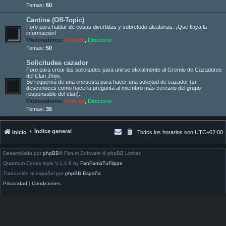
Temas:
60
Cantina (Off-Topic)
Foro para hablar de cosas divertidas y sobretodo aleatorias. ¡Que fluya la
información!
Moderadores:
Concejo
,
Directorio
Temas:
50
Solicitudes cazador
Foro para crear las solicitudes para unirse oficialmente al Gremio de Cazadores
del Clan Jhoo.
Se requerirá de una encuesta para hacer una solicitud de cazador (si
desconoces como hacerla pregunta al miembro más cercano del grupo
responsable del clan).
Moderadores:
Concejo
,
Directorio
Temas:
35
Índice general
Inicio
Todos los horarios son
UTC+02:00
Desarrollado por
phpBB
® Forum Software © phpBB Limited
Quantum Codex style V.1.4.9 by
FanFanlaTuFlippe
Traducción al español por
phpBB España
Privacidad
|
Condiciones