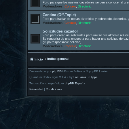
Foro para que los nuevos cazadores se den a conocer al gremi
Moderadores:
Concejo
,
Directorio
Cantina (Off-Topic)
Foro para hablar de cosas divertidas y sobretodo aleatorias. ¡
Moderadores:
Concejo
,
Directorio
Solicitudes cazador
Foro para crear las solicitudes para unirse oficialmente al G
Se requerirá de una encuesta para hacer una solicitud de c
grupo responsable del clan).
Moderadores:
Concejo
,
Directorio
Índice general
Inicio
Desarrollado por
phpBB
® Forum Software © phpBB Limited
Quantum Codex style V.1.4.9 by
FanFanlaTuFlippe
Traducción al español por
phpBB España
Privacidad
|
Condiciones