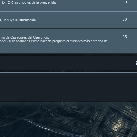
60
o. ¡El Clan Jhoo os da la bienvenida!
50
Que fluya la información!
35
remio de Cazadores del Clan Jhoo.
azador (si desconoces como hacerla pregunta al miembro más cercano del