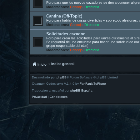
Foro para que los nuevos cazadores se den a conocer al gremi
Moderadores:
Concejo
,
Directorio
Cantina (Off-Topic)
Foro para hablar de cosas divertidas y sobretodo aleatorias. ¡
Moderadores:
Concejo
,
Directorio
Solicitudes cazador
Foro para crear las solicitudes para unirse oficialmente al G
Se requerirá de una encuesta para hacer una solicitud de c
grupo responsable del clan).
Moderadores:
Concejo
,
Directorio
Índice general
Inicio
Desarrollado por
phpBB
® Forum Software © phpBB Limited
Quantum Codex style V.1.4.9 by
FanFanlaTuFlippe
Traducción al español por
phpBB España
Privacidad
|
Condiciones