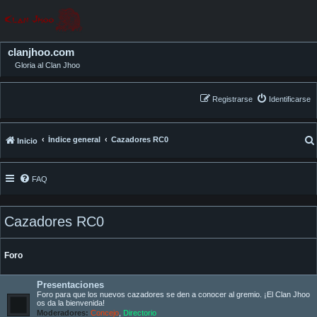
clanjhoo.com
Gloria al Clan Jhoo
Registrarse
Identificarse
Índice general
Cazadores RC0
Inicio
FAQ
Cazadores RC0
Foro
Presentaciones
Foro para que los nuevos cazadores se den a conocer al gremio. ¡El Clan Jhoo
os da la bienvenida!
Moderadores:
Concejo
,
Directorio