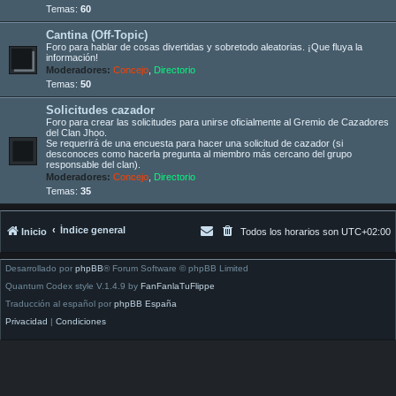
Temas:
60
Cantina (Off-Topic)
Foro para hablar de cosas divertidas y sobretodo aleatorias. ¡Que fluya la
información!
Moderadores:
Concejo
,
Directorio
Temas:
50
Solicitudes cazador
Foro para crear las solicitudes para unirse oficialmente al Gremio de Cazadores
del Clan Jhoo.
Se requerirá de una encuesta para hacer una solicitud de cazador (si
desconoces como hacerla pregunta al miembro más cercano del grupo
responsable del clan).
Moderadores:
Concejo
,
Directorio
Temas:
35
Índice general
Inicio
Todos los horarios son
UTC+02:00
Desarrollado por
phpBB
® Forum Software © phpBB Limited
Quantum Codex style V.1.4.9 by
FanFanlaTuFlippe
Traducción al español por
phpBB España
Privacidad
|
Condiciones