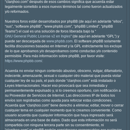
“clanjhoo.com” después de esos cambios significa que acuerda estar
legalmente sometido a esos nuevos términos tal como fueron actualizados
y/o reformados.
Nuestros foros están desarrollados por phpBB (de aquí en adelante “ellos”,
“sus”, “software phpBB”, “www.phpbb.com”, “phpBB Limited”, “phpBB
Teams”) el cual es una solución de foros liberada bajo la “
GNU General Public License v2 en Ingles
” (de aquí en adelante “GPL”) y
puede ser descargada de
www.phpbb.com
. El software phpBB solamente
facilita discusiones basadas en Internet y la GPL estrictamente los excluye
de lo que aprobamos y/o desaprobamos como conductas y/o contenido
permisible. Para más información sobre phpBB, por favor visite:
https://www.phpbb.com/
.
Acuerda no enviar ningun contenido abusivo, obsceno, vulgar, difamatorio,
indecente, amenazante, sexual o cualquier otro material que pueda violar
cualquier ley de su país, el país donde “clanjhoo.com” está instalado o
Leyes Internacionales. Hacer eso provocará que sea inmediata y
permanentemente expulsado y, si lo creemos oportuno, con notificación a
su Proveedor de Servicios de Internet. Las direcciones IP de todos los
envíos son registradas como ayuda para reforzar estas condiciones.
Acuerda que “clanjhoo.com” tiene derecho a eliminar, editar, mover o cerrar
cualquier tema en cualquier momento que lo creamos conveniente. Como
usuario acuerda que cualquier información que haya ingresado será
almacenada en una base de datos. Dado que esta información no será
compartida con ninguna tercera parte sin su consentimiento, ni
“clanjhoo.com” ni phpBB podrán considerarse responsables por cualquier