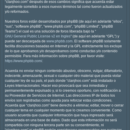
“clanjhoo.com” después de esos cambios significa que acuerda estar
legalmente sometido a esos nuevos términos tal como fueron actualizados
y/o reformados.
Nuestros foros están desarrollados por phpBB (de aquí en adelante “ellos”,
“sus”, “software phpBB”, “www.phpbb.com”, “phpBB Limited”, “phpBB
Teams”) el cual es una solución de foros liberada bajo la “
GNU General Public License v2 en Ingles
” (de aquí en adelante “GPL”) y
puede ser descargada de
www.phpbb.com
. El software phpBB solamente
facilita discusiones basadas en Internet y la GPL estrictamente los excluye
de lo que aprobamos y/o desaprobamos como conductas y/o contenido
permisible. Para más información sobre phpBB, por favor visite:
https://www.phpbb.com/
.
Acuerda no enviar ningun contenido abusivo, obsceno, vulgar, difamatorio,
indecente, amenazante, sexual o cualquier otro material que pueda violar
cualquier ley de su país, el país donde “clanjhoo.com” está instalado o
Leyes Internacionales. Hacer eso provocará que sea inmediata y
permanentemente expulsado y, si lo creemos oportuno, con notificación a
su Proveedor de Servicios de Internet. Las direcciones IP de todos los
envíos son registradas como ayuda para reforzar estas condiciones.
Acuerda que “clanjhoo.com” tiene derecho a eliminar, editar, mover o cerrar
cualquier tema en cualquier momento que lo creamos conveniente. Como
usuario acuerda que cualquier información que haya ingresado será
almacenada en una base de datos. Dado que esta información no será
compartida con ninguna tercera parte sin su consentimiento, ni
“clanjhoo.com” ni phpBB podrán considerarse responsables por cualquier