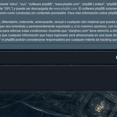
lante “ellos”, “sus”, “software phpBB”, “www.phpbb.com”, “phpBB Limited”, “phpBB T
nte “GPL”) y puede ser descargada de
www.phpbb.com
. El software phpBB solamen
mos como conductas y/o contenido permisible. Para más información sobre phpBB, 
 difamatorio, indecente, amenazante, sexual o cualquier otro material que pueda vi
que sea inmediata y permanentemente expulsado y, si lo creemos oportuno, con noti
 para reforzar estas condiciones. Acuerda que “clanjhoo.com” tiene derecho a elim
que cualquier información que haya ingresado será almacenada en una base de 
om” ni phpBB podrán considerarse responsables por cualquier intento de hacking q