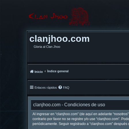
clanjhoo.com
Gloria al Clan Jhoo
Índice general
Inicio
Enlaces rápidos
FAQ
clanjhoo.com - Condiciones de uso
Al ingresar en “clanjhoo.com” (de aquí en adelante “nosotros”,
contrario por favor no se registre y/o use “clanjhoo.com”. P
periódicamente. Seguir registrado a “clanjhoo.com” después 