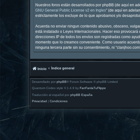
Nuestros foros están desarrollados por phpBB (de aquí en ade
GNU General Public License v2 en Ingles
” (de aquí en adela
estrictamente los excluye de lo que aprobamos y/o desaproba
Acuerda no enviar ningun contenido abusivo, obsceno, vulgar,
está instalado o Leyes Internacionales. Hacer eso provocará 
direcciones IP de todos los envíos son registradas como ayuda
momento que lo creamos conveniente. Como usuario acuerda 
ninguna tercera parte sin su consentimiento, ni “clanjhoo.c
Índice general
Inicio
Desarrollado por
phpBB
® Forum Software © phpBB Limited
Quantum Codex style V.1.4.9 by
FanFanlaTuFlippe
Traducción al español por
phpBB España
Privacidad
|
Condiciones