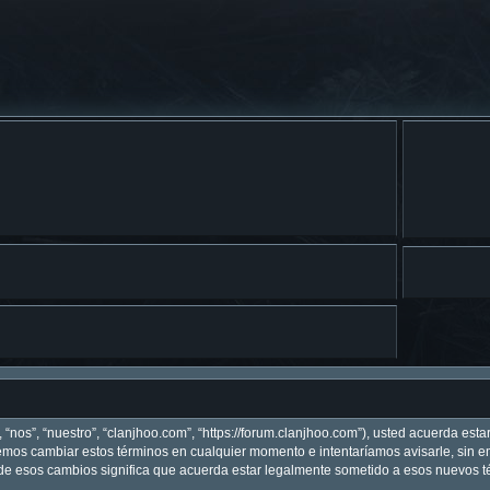
 “nos”, “nuestro”, “clanjhoo.com”, “https://forum.clanjhoo.com”), usted acuerda est
odemos cambiar estos términos en cualquier momento e intentaríamos avisarle, sin 
de esos cambios significa que acuerda estar legalmente sometido a esos nuevos té