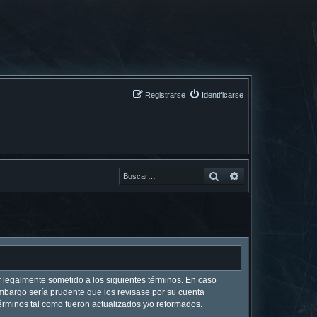
Registrarse
Identificarse
Buscar
Buscar
ar legalmente sometido a los siguientes términos. En caso
embargo sería prudente que los revisase por su cuenta
rminos tal como fueron actualizados y/o reformados.