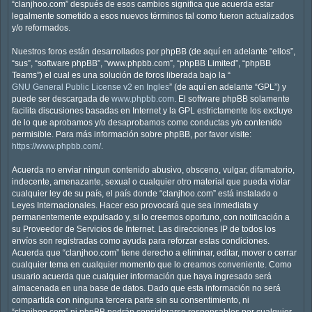
“clanjhoo.com” después de esos cambios significa que acuerda estar
legalmente sometido a esos nuevos términos tal como fueron actualizados
y/o reformados.
Nuestros foros están desarrollados por phpBB (de aquí en adelante “ellos”,
“sus”, “software phpBB”, “www.phpbb.com”, “phpBB Limited”, “phpBB
Teams”) el cual es una solución de foros liberada bajo la “
GNU General Public License v2 en Ingles
” (de aquí en adelante “GPL”) y
puede ser descargada de
www.phpbb.com
. El software phpBB solamente
facilita discusiones basadas en Internet y la GPL estrictamente los excluye
de lo que aprobamos y/o desaprobamos como conductas y/o contenido
permisible. Para más información sobre phpBB, por favor visite:
https://www.phpbb.com/
.
Acuerda no enviar ningun contenido abusivo, obsceno, vulgar, difamatorio,
indecente, amenazante, sexual o cualquier otro material que pueda violar
cualquier ley de su país, el país donde “clanjhoo.com” está instalado o
Leyes Internacionales. Hacer eso provocará que sea inmediata y
permanentemente expulsado y, si lo creemos oportuno, con notificación a
su Proveedor de Servicios de Internet. Las direcciones IP de todos los
envíos son registradas como ayuda para reforzar estas condiciones.
Acuerda que “clanjhoo.com” tiene derecho a eliminar, editar, mover o cerrar
cualquier tema en cualquier momento que lo creamos conveniente. Como
usuario acuerda que cualquier información que haya ingresado será
almacenada en una base de datos. Dado que esta información no será
compartida con ninguna tercera parte sin su consentimiento, ni
“clanjhoo.com” ni phpBB podrán considerarse responsables por cualquier