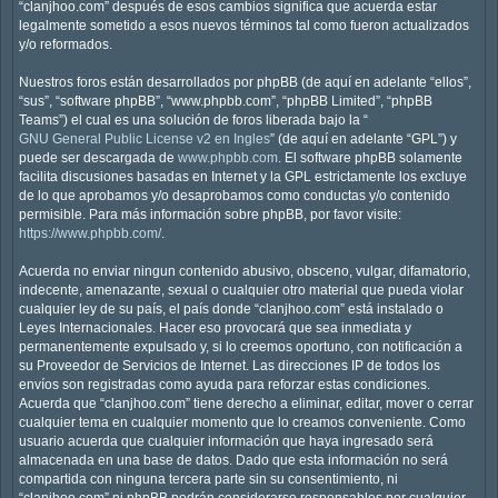
“clanjhoo.com” después de esos cambios significa que acuerda estar
legalmente sometido a esos nuevos términos tal como fueron actualizados
y/o reformados.
Nuestros foros están desarrollados por phpBB (de aquí en adelante “ellos”,
“sus”, “software phpBB”, “www.phpbb.com”, “phpBB Limited”, “phpBB
Teams”) el cual es una solución de foros liberada bajo la “
GNU General Public License v2 en Ingles
” (de aquí en adelante “GPL”) y
puede ser descargada de
www.phpbb.com
. El software phpBB solamente
facilita discusiones basadas en Internet y la GPL estrictamente los excluye
de lo que aprobamos y/o desaprobamos como conductas y/o contenido
permisible. Para más información sobre phpBB, por favor visite:
https://www.phpbb.com/
.
Acuerda no enviar ningun contenido abusivo, obsceno, vulgar, difamatorio,
indecente, amenazante, sexual o cualquier otro material que pueda violar
cualquier ley de su país, el país donde “clanjhoo.com” está instalado o
Leyes Internacionales. Hacer eso provocará que sea inmediata y
permanentemente expulsado y, si lo creemos oportuno, con notificación a
su Proveedor de Servicios de Internet. Las direcciones IP de todos los
envíos son registradas como ayuda para reforzar estas condiciones.
Acuerda que “clanjhoo.com” tiene derecho a eliminar, editar, mover o cerrar
cualquier tema en cualquier momento que lo creamos conveniente. Como
usuario acuerda que cualquier información que haya ingresado será
almacenada en una base de datos. Dado que esta información no será
compartida con ninguna tercera parte sin su consentimiento, ni
“clanjhoo.com” ni phpBB podrán considerarse responsables por cualquier