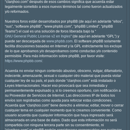
“clanjhoo.com” después de esos cambios significa que acuerda estar
legalmente sometido a esos nuevos términos tal como fueron actualizados
y/o reformados.
Nuestros foros están desarrollados por phpBB (de aquí en adelante “ellos”,
“sus”, “software phpBB”, “www.phpbb.com”, “phpBB Limited”, “phpBB
Teams”) el cual es una solución de foros liberada bajo la “
GNU General Public License v2 en Ingles
” (de aquí en adelante “GPL”) y
puede ser descargada de
www.phpbb.com
. El software phpBB solamente
facilita discusiones basadas en Internet y la GPL estrictamente los excluye
de lo que aprobamos y/o desaprobamos como conductas y/o contenido
permisible. Para más información sobre phpBB, por favor visite:
https://www.phpbb.com/
.
Acuerda no enviar ningun contenido abusivo, obsceno, vulgar, difamatorio,
indecente, amenazante, sexual o cualquier otro material que pueda violar
cualquier ley de su país, el país donde “clanjhoo.com” está instalado o
Leyes Internacionales. Hacer eso provocará que sea inmediata y
permanentemente expulsado y, si lo creemos oportuno, con notificación a
su Proveedor de Servicios de Internet. Las direcciones IP de todos los
envíos son registradas como ayuda para reforzar estas condiciones.
Acuerda que “clanjhoo.com” tiene derecho a eliminar, editar, mover o cerrar
cualquier tema en cualquier momento que lo creamos conveniente. Como
usuario acuerda que cualquier información que haya ingresado será
almacenada en una base de datos. Dado que esta información no será
compartida con ninguna tercera parte sin su consentimiento, ni
“clanjhoo.com” ni phpBB podrán considerarse responsables por cualquier