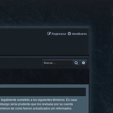
Registrarse
Identificarse
Buscar
Buscar
ar legalmente sometido a los siguientes términos. En caso
embargo sería prudente que los revisase por su cuenta
rminos tal como fueron actualizados y/o reformados.