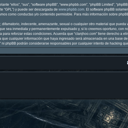
lante “ellos”, “sus”, “software phpBB”, “www.phpbb.com”, “phpBB Limited”, “phpBB T
nte “GPL”) y puede ser descargada de
www.phpbb.com
. El software phpBB solamen
mos como conductas y/o contenido permisible. Para más información sobre phpBB, 
 difamatorio, indecente, amenazante, sexual o cualquier otro material que pueda vi
que sea inmediata y permanentemente expulsado y, si lo creemos oportuno, con noti
 para reforzar estas condiciones. Acuerda que “clanjhoo.com” tiene derecho a elim
que cualquier información que haya ingresado será almacenada en una base de 
om” ni phpBB podrán considerarse responsables por cualquier intento de hacking q