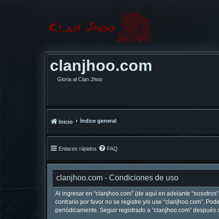
clanjhoo.com
Gloria al Clan Jhoo
Índice general
Inicio
Enlaces rápidos
FAQ
clanjhoo.com - Condiciones de uso
Al ingresar en “clanjhoo.com” (de aquí en adelante “nosotros”,
contrario por favor no se registre y/o use “clanjhoo.com”. P
periódicamente. Seguir registrado a “clanjhoo.com” después 