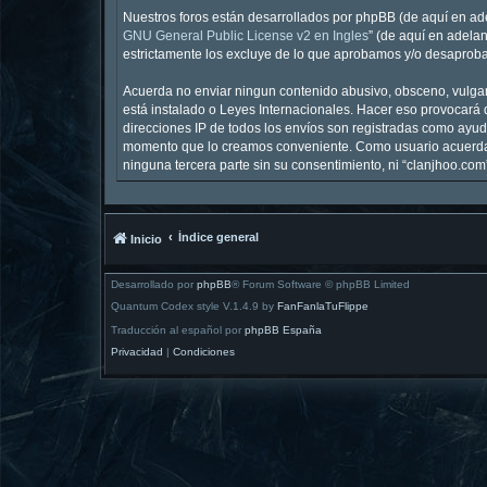
Nuestros foros están desarrollados por phpBB (de aquí en ade
GNU General Public License v2 en Ingles
” (de aquí en adela
estrictamente los excluye de lo que aprobamos y/o desaproba
Acuerda no enviar ningun contenido abusivo, obsceno, vulgar,
está instalado o Leyes Internacionales. Hacer eso provocará 
direcciones IP de todos los envíos son registradas como ayuda
momento que lo creamos conveniente. Como usuario acuerda 
ninguna tercera parte sin su consentimiento, ni “clanjhoo.c
Índice general
Inicio
Desarrollado por
phpBB
® Forum Software © phpBB Limited
Quantum Codex style V.1.4.9 by
FanFanlaTuFlippe
Traducción al español por
phpBB España
Privacidad
|
Condiciones