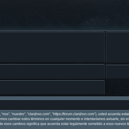
 “nos”, “nuestro”, “clanjhoo.com”, “https://forum.clanjhoo.com”), usted acuerda est
odemos cambiar estos términos en cualquier momento e intentaríamos avisarle, sin 
de esos cambios significa que acuerda estar legalmente sometido a esos nuevos té