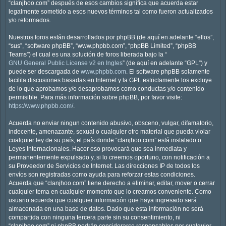
“clanjhoo.com” después de esos cambios significa que acuerda estar
legalmente sometido a esos nuevos términos tal como fueron actualizados
y/o reformados.
Nuestros foros están desarrollados por phpBB (de aquí en adelante “ellos”,
“sus”, “software phpBB”, “www.phpbb.com”, “phpBB Limited”, “phpBB
Teams”) el cual es una solución de foros liberada bajo la “
GNU General Public License v2 en Ingles
” (de aquí en adelante “GPL”) y
puede ser descargada de
www.phpbb.com
. El software phpBB solamente
facilita discusiones basadas en Internet y la GPL estrictamente los excluye
de lo que aprobamos y/o desaprobamos como conductas y/o contenido
permisible. Para más información sobre phpBB, por favor visite:
https://www.phpbb.com/
.
Acuerda no enviar ningun contenido abusivo, obsceno, vulgar, difamatorio,
indecente, amenazante, sexual o cualquier otro material que pueda violar
cualquier ley de su país, el país donde “clanjhoo.com” está instalado o
Leyes Internacionales. Hacer eso provocará que sea inmediata y
permanentemente expulsado y, si lo creemos oportuno, con notificación a
su Proveedor de Servicios de Internet. Las direcciones IP de todos los
envíos son registradas como ayuda para reforzar estas condiciones.
Acuerda que “clanjhoo.com” tiene derecho a eliminar, editar, mover o cerrar
cualquier tema en cualquier momento que lo creamos conveniente. Como
usuario acuerda que cualquier información que haya ingresado será
almacenada en una base de datos. Dado que esta información no será
compartida con ninguna tercera parte sin su consentimiento, ni
“clanjhoo.com” ni phpBB podrán considerarse responsables por cualquier