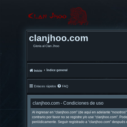
clanjhoo.com
Gloria al Clan Jhoo
Índice general
Inicio
Enlaces rápidos
FAQ
clanjhoo.com - Condiciones de uso
Al ingresar en “clanjhoo.com” (de aquí en adelante “nosotros”,
contrario por favor no se registre y/o use “clanjhoo.com”. P
periódicamente. Seguir registrado a “clanjhoo.com” después 