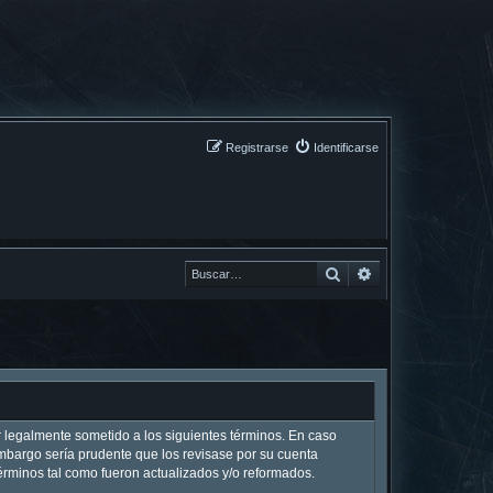
Registrarse
Identificarse
Buscar
Buscar
ar legalmente sometido a los siguientes términos. En caso
embargo sería prudente que los revisase por su cuenta
rminos tal como fueron actualizados y/o reformados.