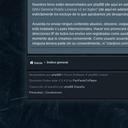
Nuestros foros están desarrollados por phpBB (de aquí en ade
GNU General Public License v2 en Ingles
” (de aquí en adela
estrictamente los excluye de lo que aprobamos y/o desaproba
Acuerda no enviar ningun contenido abusivo, obsceno, vulgar,
está instalado o Leyes Internacionales. Hacer eso provocará 
direcciones IP de todos los envíos son registradas como ayuda
momento que lo creamos conveniente. Como usuario acuerda 
ninguna tercera parte sin su consentimiento, ni “clanjhoo.c
Índice general
Inicio
Desarrollado por
phpBB
® Forum Software © phpBB Limited
Quantum Codex style V.1.4.9 by
FanFanlaTuFlippe
Traducción al español por
phpBB España
Privacidad
|
Condiciones