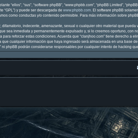
lante “ellos”, “sus”, “software phpBB”, “www.phpbb.com”, “phpBB Limited”, “phpBB T
nte “GPL”) y puede ser descargada de
www.phpbb.com
. El software phpBB solamen
mos como conductas y/o contenido permisible. Para más información sobre phpBB, 
 difamatorio, indecente, amenazante, sexual o cualquier otro material que pueda vi
que sea inmediata y permanentemente expulsado y, si lo creemos oportuno, con noti
 para reforzar estas condiciones. Acuerda que “clanjhoo.com” tiene derecho a elim
que cualquier información que haya ingresado será almacenada en una base de 
om” ni phpBB podrán considerarse responsables por cualquier intento de hacking q