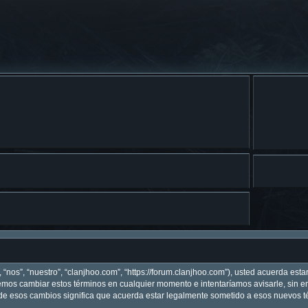
 “nos”, “nuestro”, “clanjhoo.com”, “https://forum.clanjhoo.com”), usted acuerda est
odemos cambiar estos términos en cualquier momento e intentaríamos avisarle, sin 
de esos cambios significa que acuerda estar legalmente sometido a esos nuevos té