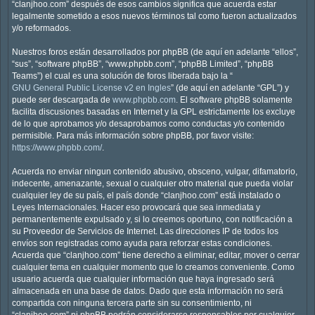
“clanjhoo.com” después de esos cambios significa que acuerda estar
legalmente sometido a esos nuevos términos tal como fueron actualizados
y/o reformados.
Nuestros foros están desarrollados por phpBB (de aquí en adelante “ellos”,
“sus”, “software phpBB”, “www.phpbb.com”, “phpBB Limited”, “phpBB
Teams”) el cual es una solución de foros liberada bajo la “
GNU General Public License v2 en Ingles
” (de aquí en adelante “GPL”) y
puede ser descargada de
www.phpbb.com
. El software phpBB solamente
facilita discusiones basadas en Internet y la GPL estrictamente los excluye
de lo que aprobamos y/o desaprobamos como conductas y/o contenido
permisible. Para más información sobre phpBB, por favor visite:
https://www.phpbb.com/
.
Acuerda no enviar ningun contenido abusivo, obsceno, vulgar, difamatorio,
indecente, amenazante, sexual o cualquier otro material que pueda violar
cualquier ley de su país, el país donde “clanjhoo.com” está instalado o
Leyes Internacionales. Hacer eso provocará que sea inmediata y
permanentemente expulsado y, si lo creemos oportuno, con notificación a
su Proveedor de Servicios de Internet. Las direcciones IP de todos los
envíos son registradas como ayuda para reforzar estas condiciones.
Acuerda que “clanjhoo.com” tiene derecho a eliminar, editar, mover o cerrar
cualquier tema en cualquier momento que lo creamos conveniente. Como
usuario acuerda que cualquier información que haya ingresado será
almacenada en una base de datos. Dado que esta información no será
compartida con ninguna tercera parte sin su consentimiento, ni
“clanjhoo.com” ni phpBB podrán considerarse responsables por cualquier