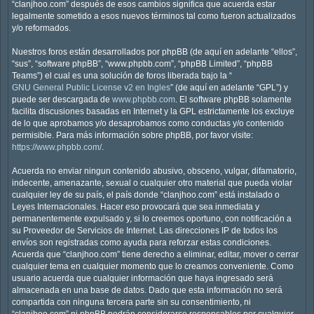
“clanjhoo.com” después de esos cambios significa que acuerda estar
legalmente sometido a esos nuevos términos tal como fueron actualizados
y/o reformados.
Nuestros foros están desarrollados por phpBB (de aquí en adelante “ellos”,
“sus”, “software phpBB”, “www.phpbb.com”, “phpBB Limited”, “phpBB
Teams”) el cual es una solución de foros liberada bajo la “
GNU General Public License v2 en Ingles
” (de aquí en adelante “GPL”) y
puede ser descargada de
www.phpbb.com
. El software phpBB solamente
facilita discusiones basadas en Internet y la GPL estrictamente los excluye
de lo que aprobamos y/o desaprobamos como conductas y/o contenido
permisible. Para más información sobre phpBB, por favor visite:
https://www.phpbb.com/
.
Acuerda no enviar ningun contenido abusivo, obsceno, vulgar, difamatorio,
indecente, amenazante, sexual o cualquier otro material que pueda violar
cualquier ley de su país, el país donde “clanjhoo.com” está instalado o
Leyes Internacionales. Hacer eso provocará que sea inmediata y
permanentemente expulsado y, si lo creemos oportuno, con notificación a
su Proveedor de Servicios de Internet. Las direcciones IP de todos los
envíos son registradas como ayuda para reforzar estas condiciones.
Acuerda que “clanjhoo.com” tiene derecho a eliminar, editar, mover o cerrar
cualquier tema en cualquier momento que lo creamos conveniente. Como
usuario acuerda que cualquier información que haya ingresado será
almacenada en una base de datos. Dado que esta información no será
compartida con ninguna tercera parte sin su consentimiento, ni
“clanjhoo.com” ni phpBB podrán considerarse responsables por cualquier