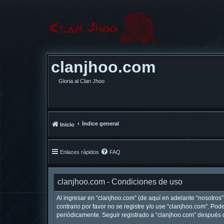
clanjhoo.com
Gloria al Clan Jhoo
Índice general
Inicio
Enlaces rápidos
FAQ
clanjhoo.com - Condiciones de uso
Al ingresar en “clanjhoo.com” (de aquí en adelante “nosotros”,
contrario por favor no se registre y/o use “clanjhoo.com”. P
periódicamente. Seguir registrado a “clanjhoo.com” después 