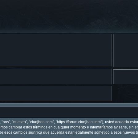
 “nos”, “nuestro”, “clanjhoo.com”, “https://forum.clanjhoo.com”), usted acuerda est
odemos cambiar estos términos en cualquier momento e intentaríamos avisarle, sin 
de esos cambios significa que acuerda estar legalmente sometido a esos nuevos té