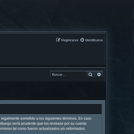
Registrarse
Identificarse
Buscar
Buscar
ar legalmente sometido a los siguientes términos. En caso
embargo sería prudente que los revisase por su cuenta
rminos tal como fueron actualizados y/o reformados.