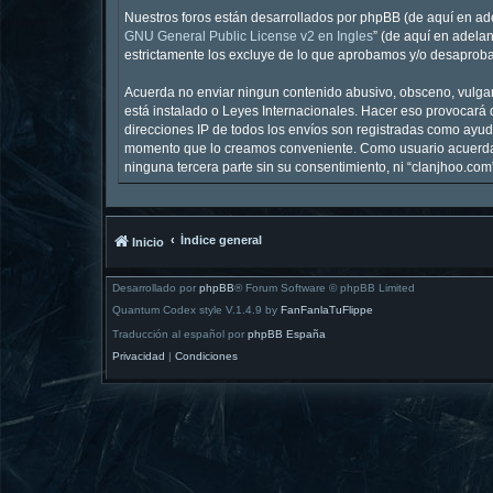
Nuestros foros están desarrollados por phpBB (de aquí en ade
GNU General Public License v2 en Ingles
” (de aquí en adela
estrictamente los excluye de lo que aprobamos y/o desaproba
Acuerda no enviar ningun contenido abusivo, obsceno, vulgar,
está instalado o Leyes Internacionales. Hacer eso provocará 
direcciones IP de todos los envíos son registradas como ayuda
momento que lo creamos conveniente. Como usuario acuerda 
ninguna tercera parte sin su consentimiento, ni “clanjhoo.c
Índice general
Inicio
Desarrollado por
phpBB
® Forum Software © phpBB Limited
Quantum Codex style V.1.4.9 by
FanFanlaTuFlippe
Traducción al español por
phpBB España
Privacidad
|
Condiciones