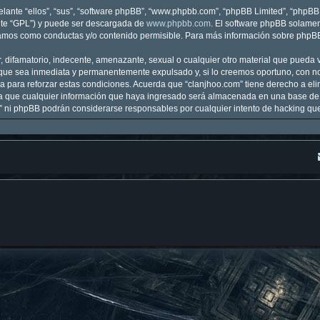
lante “ellos”, “sus”, “software phpBB”, “www.phpbb.com”, “phpBB Limited”, “phpBB T
nte “GPL”) y puede ser descargada de
www.phpbb.com
. El software phpBB solamen
mos como conductas y/o contenido permisible. Para más información sobre phpBB, 
 difamatorio, indecente, amenazante, sexual o cualquier otro material que pueda vi
que sea inmediata y permanentemente expulsado y, si lo creemos oportuno, con noti
 para reforzar estas condiciones. Acuerda que “clanjhoo.com” tiene derecho a elim
que cualquier información que haya ingresado será almacenada en una base de 
om” ni phpBB podrán considerarse responsables por cualquier intento de hacking q