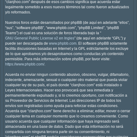
“clanjhoo.com” después de esos cambios significa que acuerda estar
legalmente sometido a esos nuevos términos tal como fueron actualizados
y/o reformados.
Nuestros foros están desarrollados por phpBB (de aquí en adelante “ellos”,
“sus”, “software phpBB”, “www.phpbb.com”, “phpBB Limited”, “phpBB
Teams”) el cual es una solución de foros liberada bajo la “
GNU General Public License v2 en Ingles
” (de aquí en adelante “GPL”) y
puede ser descargada de
www.phpbb.com
. El software phpBB solamente
facilita discusiones basadas en Internet y la GPL estrictamente los excluye
de lo que aprobamos y/o desaprobamos como conductas y/o contenido
permisible. Para más información sobre phpBB, por favor visite:
https://www.phpbb.com/
.
Acuerda no enviar ningun contenido abusivo, obsceno, vulgar, difamatorio,
indecente, amenazante, sexual o cualquier otro material que pueda violar
cualquier ley de su país, el país donde “clanjhoo.com” está instalado o
Leyes Internacionales. Hacer eso provocará que sea inmediata y
permanentemente expulsado y, si lo creemos oportuno, con notificación a
su Proveedor de Servicios de Internet. Las direcciones IP de todos los
envíos son registradas como ayuda para reforzar estas condiciones.
Acuerda que “clanjhoo.com” tiene derecho a eliminar, editar, mover o cerrar
cualquier tema en cualquier momento que lo creamos conveniente. Como
usuario acuerda que cualquier información que haya ingresado será
almacenada en una base de datos. Dado que esta información no será
compartida con ninguna tercera parte sin su consentimiento, ni
“clanjhoo.com” ni phpBB podrán considerarse responsables por cualquier