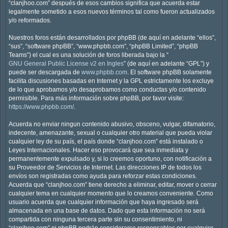
“clanjhoo.com” después de esos cambios significa que acuerda estar
legalmente sometido a esos nuevos términos tal como fueron actualizados
y/o reformados.
Nuestros foros están desarrollados por phpBB (de aquí en adelante “ellos”,
“sus”, “software phpBB”, “www.phpbb.com”, “phpBB Limited”, “phpBB
Teams”) el cual es una solución de foros liberada bajo la “
GNU General Public License v2 en Ingles
” (de aquí en adelante “GPL”) y
puede ser descargada de
www.phpbb.com
. El software phpBB solamente
facilita discusiones basadas en Internet y la GPL estrictamente los excluye
de lo que aprobamos y/o desaprobamos como conductas y/o contenido
permisible. Para más información sobre phpBB, por favor visite:
https://www.phpbb.com/
.
Acuerda no enviar ningun contenido abusivo, obsceno, vulgar, difamatorio,
indecente, amenazante, sexual o cualquier otro material que pueda violar
cualquier ley de su país, el país donde “clanjhoo.com” está instalado o
Leyes Internacionales. Hacer eso provocará que sea inmediata y
permanentemente expulsado y, si lo creemos oportuno, con notificación a
su Proveedor de Servicios de Internet. Las direcciones IP de todos los
envíos son registradas como ayuda para reforzar estas condiciones.
Acuerda que “clanjhoo.com” tiene derecho a eliminar, editar, mover o cerrar
cualquier tema en cualquier momento que lo creamos conveniente. Como
usuario acuerda que cualquier información que haya ingresado será
almacenada en una base de datos. Dado que esta información no será
compartida con ninguna tercera parte sin su consentimiento, ni
“clanjhoo.com” ni phpBB podrán considerarse responsables por cualquier