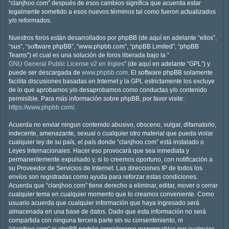
“clanjhoo.com” después de esos cambios significa que acuerda estar
legalmente sometido a esos nuevos términos tal como fueron actualizados
y/o reformados.
Nuestros foros están desarrollados por phpBB (de aquí en adelante “ellos”,
“sus”, “software phpBB”, “www.phpbb.com”, “phpBB Limited”, “phpBB
Teams”) el cual es una solución de foros liberada bajo la “
GNU General Public License v2 en Ingles
” (de aquí en adelante “GPL”) y
puede ser descargada de
www.phpbb.com
. El software phpBB solamente
facilita discusiones basadas en Internet y la GPL estrictamente los excluye
de lo que aprobamos y/o desaprobamos como conductas y/o contenido
permisible. Para más información sobre phpBB, por favor visite:
https://www.phpbb.com/
.
Acuerda no enviar ningun contenido abusivo, obsceno, vulgar, difamatorio,
indecente, amenazante, sexual o cualquier otro material que pueda violar
cualquier ley de su país, el país donde “clanjhoo.com” está instalado o
Leyes Internacionales. Hacer eso provocará que sea inmediata y
permanentemente expulsado y, si lo creemos oportuno, con notificación a
su Proveedor de Servicios de Internet. Las direcciones IP de todos los
envíos son registradas como ayuda para reforzar estas condiciones.
Acuerda que “clanjhoo.com” tiene derecho a eliminar, editar, mover o cerrar
cualquier tema en cualquier momento que lo creamos conveniente. Como
usuario acuerda que cualquier información que haya ingresado será
almacenada en una base de datos. Dado que esta información no será
compartida con ninguna tercera parte sin su consentimiento, ni
“clanjhoo.com” ni phpBB podrán considerarse responsables por cualquier