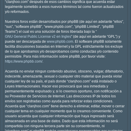
“clanjhoo.com” después de esos cambios significa que acuerda estar
legalmente sometido a esos nuevos términos tal como fueron actualizados
y/o reformados.
Nuestros foros están desarrollados por phpBB (de aquí en adelante “ellos”,
“sus”, “software phpBB”, “www.phpbb.com”, “phpBB Limited”, “phpBB
Teams”) el cual es una solución de foros liberada bajo la “
GNU General Public License v2 en Ingles
” (de aquí en adelante “GPL”) y
puede ser descargada de
www.phpbb.com
. El software phpBB solamente
facilita discusiones basadas en Internet y la GPL estrictamente los excluye
de lo que aprobamos y/o desaprobamos como conductas y/o contenido
permisible. Para más información sobre phpBB, por favor visite:
https://www.phpbb.com/
.
Acuerda no enviar ningun contenido abusivo, obsceno, vulgar, difamatorio,
indecente, amenazante, sexual o cualquier otro material que pueda violar
cualquier ley de su país, el país donde “clanjhoo.com” está instalado o
Leyes Internacionales. Hacer eso provocará que sea inmediata y
permanentemente expulsado y, si lo creemos oportuno, con notificación a
su Proveedor de Servicios de Internet. Las direcciones IP de todos los
envíos son registradas como ayuda para reforzar estas condiciones.
Acuerda que “clanjhoo.com” tiene derecho a eliminar, editar, mover o cerrar
cualquier tema en cualquier momento que lo creamos conveniente. Como
usuario acuerda que cualquier información que haya ingresado será
almacenada en una base de datos. Dado que esta información no será
compartida con ninguna tercera parte sin su consentimiento, ni
“clanjhoo.com” ni phpBB podrán considerarse responsables por cualquier