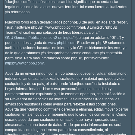
“clanjhoo.com” después de esos cambios significa que acuerda estar
legalmente sometido a esos nuevos términos tal como fueron actualizados
y/o reformados.
Nuestros foros están desarrollados por phpBB (de aquí en adelante “ellos”,
“sus”, “software phpBB”, “www.phpbb.com”, “phpBB Limited”, “phpBB
Teams”) el cual es una solución de foros liberada bajo la “
GNU General Public License v2 en Ingles
” (de aquí en adelante “GPL”) y
puede ser descargada de
www.phpbb.com
. El software phpBB solamente
facilita discusiones basadas en Internet y la GPL estrictamente los excluye
de lo que aprobamos y/o desaprobamos como conductas y/o contenido
permisible. Para más información sobre phpBB, por favor visite:
https://www.phpbb.com/
.
Acuerda no enviar ningun contenido abusivo, obsceno, vulgar, difamatorio,
indecente, amenazante, sexual o cualquier otro material que pueda violar
cualquier ley de su país, el país donde “clanjhoo.com” está instalado o
Leyes Internacionales. Hacer eso provocará que sea inmediata y
permanentemente expulsado y, si lo creemos oportuno, con notificación a
su Proveedor de Servicios de Internet. Las direcciones IP de todos los
envíos son registradas como ayuda para reforzar estas condiciones.
Acuerda que “clanjhoo.com” tiene derecho a eliminar, editar, mover o cerrar
cualquier tema en cualquier momento que lo creamos conveniente. Como
usuario acuerda que cualquier información que haya ingresado será
almacenada en una base de datos. Dado que esta información no será
compartida con ninguna tercera parte sin su consentimiento, ni
“clanjhoo.com” ni phpBB podrán considerarse responsables por cualquier