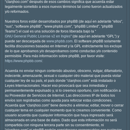
“clanjhoo.com” después de esos cambios significa que acuerda estar
legalmente sometido a esos nuevos términos tal como fueron actualizados
y/o reformados.
Nuestros foros están desarrollados por phpBB (de aquí en adelante “ellos”,
“sus”, “software phpBB”, “www.phpbb.com”, “phpBB Limited”, “phpBB
Teams”) el cual es una solución de foros liberada bajo la “
GNU General Public License v2 en Ingles
” (de aquí en adelante “GPL”) y
puede ser descargada de
www.phpbb.com
. El software phpBB solamente
facilita discusiones basadas en Internet y la GPL estrictamente los excluye
de lo que aprobamos y/o desaprobamos como conductas y/o contenido
permisible. Para más información sobre phpBB, por favor visite:
https://www.phpbb.com/
.
Acuerda no enviar ningun contenido abusivo, obsceno, vulgar, difamatorio,
indecente, amenazante, sexual o cualquier otro material que pueda violar
cualquier ley de su país, el país donde “clanjhoo.com” está instalado o
Leyes Internacionales. Hacer eso provocará que sea inmediata y
permanentemente expulsado y, si lo creemos oportuno, con notificación a
su Proveedor de Servicios de Internet. Las direcciones IP de todos los
envíos son registradas como ayuda para reforzar estas condiciones.
Acuerda que “clanjhoo.com” tiene derecho a eliminar, editar, mover o cerrar
cualquier tema en cualquier momento que lo creamos conveniente. Como
usuario acuerda que cualquier información que haya ingresado será
almacenada en una base de datos. Dado que esta información no será
compartida con ninguna tercera parte sin su consentimiento, ni
“clanjhoo.com” ni phpBB podrán considerarse responsables por cualquier