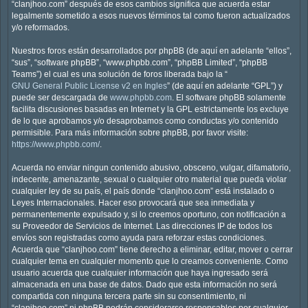
“clanjhoo.com” después de esos cambios significa que acuerda estar
legalmente sometido a esos nuevos términos tal como fueron actualizados
y/o reformados.
Nuestros foros están desarrollados por phpBB (de aquí en adelante “ellos”,
“sus”, “software phpBB”, “www.phpbb.com”, “phpBB Limited”, “phpBB
Teams”) el cual es una solución de foros liberada bajo la “
GNU General Public License v2 en Ingles
” (de aquí en adelante “GPL”) y
puede ser descargada de
www.phpbb.com
. El software phpBB solamente
facilita discusiones basadas en Internet y la GPL estrictamente los excluye
de lo que aprobamos y/o desaprobamos como conductas y/o contenido
permisible. Para más información sobre phpBB, por favor visite:
https://www.phpbb.com/
.
Acuerda no enviar ningun contenido abusivo, obsceno, vulgar, difamatorio,
indecente, amenazante, sexual o cualquier otro material que pueda violar
cualquier ley de su país, el país donde “clanjhoo.com” está instalado o
Leyes Internacionales. Hacer eso provocará que sea inmediata y
permanentemente expulsado y, si lo creemos oportuno, con notificación a
su Proveedor de Servicios de Internet. Las direcciones IP de todos los
envíos son registradas como ayuda para reforzar estas condiciones.
Acuerda que “clanjhoo.com” tiene derecho a eliminar, editar, mover o cerrar
cualquier tema en cualquier momento que lo creamos conveniente. Como
usuario acuerda que cualquier información que haya ingresado será
almacenada en una base de datos. Dado que esta información no será
compartida con ninguna tercera parte sin su consentimiento, ni
“clanjhoo.com” ni phpBB podrán considerarse responsables por cualquier