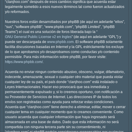
“clanjhoo.com” después de esos cambios significa que acuerda estar
legalmente sometido a esos nuevos términos tal como fueron actualizados
y/o reformados.
Nuestros foros están desarrollados por phpBB (de aquí en adelante “ellos”,
“sus”, “software phpBB”, “www.phpbb.com”, “phpBB Limited”, “phpBB
Teams”) el cual es una solución de foros liberada bajo la “
GNU General Public License v2 en Ingles
” (de aquí en adelante “GPL”) y
puede ser descargada de
www.phpbb.com
. El software phpBB solamente
facilita discusiones basadas en Internet y la GPL estrictamente los excluye
de lo que aprobamos y/o desaprobamos como conductas y/o contenido
permisible. Para más información sobre phpBB, por favor visite:
https://www.phpbb.com/
.
Acuerda no enviar ningun contenido abusivo, obsceno, vulgar, difamatorio,
indecente, amenazante, sexual o cualquier otro material que pueda violar
cualquier ley de su país, el país donde “clanjhoo.com” está instalado o
Leyes Internacionales. Hacer eso provocará que sea inmediata y
permanentemente expulsado y, si lo creemos oportuno, con notificación a
su Proveedor de Servicios de Internet. Las direcciones IP de todos los
envíos son registradas como ayuda para reforzar estas condiciones.
Acuerda que “clanjhoo.com” tiene derecho a eliminar, editar, mover o cerrar
cualquier tema en cualquier momento que lo creamos conveniente. Como
usuario acuerda que cualquier información que haya ingresado será
almacenada en una base de datos. Dado que esta información no será
compartida con ninguna tercera parte sin su consentimiento, ni
“clanjhoo.com” ni phpBB podrán considerarse responsables por cualquier