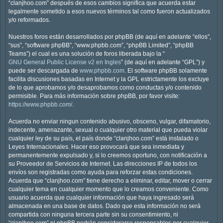
“clanjhoo.com” después de esos cambios significa que acuerda estar
legalmente sometido a esos nuevos términos tal como fueron actualizados
y/o reformados.
Nuestros foros están desarrollados por phpBB (de aquí en adelante “ellos”,
“sus”, “software phpBB”, “www.phpbb.com”, “phpBB Limited”, “phpBB
Teams”) el cual es una solución de foros liberada bajo la “
GNU General Public License v2 en Ingles
” (de aquí en adelante “GPL”) y
puede ser descargada de
www.phpbb.com
. El software phpBB solamente
facilita discusiones basadas en Internet y la GPL estrictamente los excluye
de lo que aprobamos y/o desaprobamos como conductas y/o contenido
permisible. Para más información sobre phpBB, por favor visite:
https://www.phpbb.com/
.
Acuerda no enviar ningun contenido abusivo, obsceno, vulgar, difamatorio,
indecente, amenazante, sexual o cualquier otro material que pueda violar
cualquier ley de su país, el país donde “clanjhoo.com” está instalado o
Leyes Internacionales. Hacer eso provocará que sea inmediata y
permanentemente expulsado y, si lo creemos oportuno, con notificación a
su Proveedor de Servicios de Internet. Las direcciones IP de todos los
envíos son registradas como ayuda para reforzar estas condiciones.
Acuerda que “clanjhoo.com” tiene derecho a eliminar, editar, mover o cerrar
cualquier tema en cualquier momento que lo creamos conveniente. Como
usuario acuerda que cualquier información que haya ingresado será
almacenada en una base de datos. Dado que esta información no será
compartida con ninguna tercera parte sin su consentimiento, ni
“clanjhoo.com” ni phpBB podrán considerarse responsables por cualquier