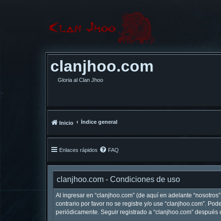
clanjhoo.com
Gloria al Clan Jhoo
Índice general
Inicio
Enlaces rápidos
FAQ
clanjhoo.com - Condiciones de uso
Al ingresar en “clanjhoo.com” (de aquí en adelante “nosotros”,
contrario por favor no se registre y/o use “clanjhoo.com”. P
periódicamente. Seguir registrado a “clanjhoo.com” después 