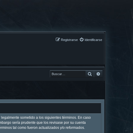
Registrarse
Identificarse
Buscar
Buscar
ar legalmente sometido a los siguientes términos. En caso
embargo sería prudente que los revisase por su cuenta
rminos tal como fueron actualizados y/o reformados.