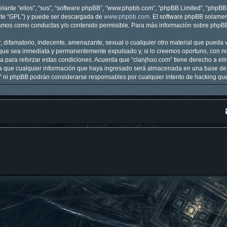
lante “ellos”, “sus”, “software phpBB”, “www.phpbb.com”, “phpBB Limited”, “phpBB T
nte “GPL”) y puede ser descargada de
www.phpbb.com
. El software phpBB solamen
mos como conductas y/o contenido permisible. Para más información sobre phpBB, 
 difamatorio, indecente, amenazante, sexual o cualquier otro material que pueda vi
que sea inmediata y permanentemente expulsado y, si lo creemos oportuno, con noti
 para reforzar estas condiciones. Acuerda que “clanjhoo.com” tiene derecho a elim
que cualquier información que haya ingresado será almacenada en una base de 
om” ni phpBB podrán considerarse responsables por cualquier intento de hacking q