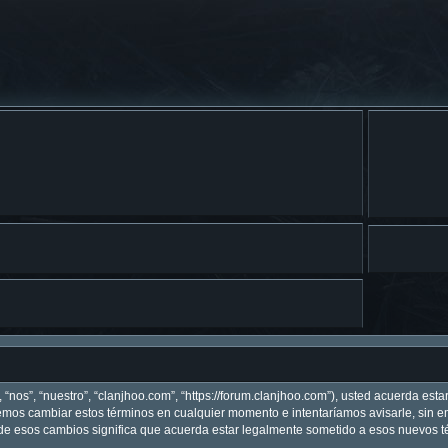
 “nos”, “nuestro”, “clanjhoo.com”, “https://forum.clanjhoo.com”), usted acuerda est
odemos cambiar estos términos en cualquier momento e intentaríamos avisarle, sin 
de esos cambios significa que acuerda estar legalmente sometido a esos nuevos té