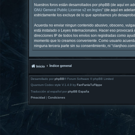
Nuestros foros están desarrollados por phpBB (de aquí en ade
GNU General Public License v2 en Ingles
” (de aquí en adela
estrictamente los excluye de lo que aprobamos y/o desaproba
Acuerda no enviar ningun contenido abusivo, obsceno, vulgar,
está instalado o Leyes Internacionales. Hacer eso provocará 
direcciones IP de todos los envíos son registradas como ayuda
momento que lo creamos conveniente. Como usuario acuerda 
ninguna tercera parte sin su consentimiento, ni “clanjhoo.c
Índice general
Inicio
Desarrollado por
phpBB
® Forum Software © phpBB Limited
Quantum Codex style V.1.4.9 by
FanFanlaTuFlippe
Traducción al español por
phpBB España
Privacidad
|
Condiciones