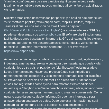
“clanjhoo.com” después de esos cambios significa que acuerda estar
legalmente sometido a esos nuevos términos tal como fueron actualizados
y/o reformados.
Nuestros foros están desarrollados por phpBB (de aquí en adelante “ellos”,
“sus”, “software phpBB”, “www.phpbb.com”, “phpBB Limited”, “phpBB
Teams”) el cual es una solución de foros liberada bajo la “
GNU General Public License v2 en Ingles
” (de aquí en adelante “GPL”) y
puede ser descargada de
www.phpbb.com
. El software phpBB solamente
facilita discusiones basadas en Internet y la GPL estrictamente los excluye
de lo que aprobamos y/o desaprobamos como conductas y/o contenido
permisible. Para más información sobre phpBB, por favor visite:
https://www.phpbb.com/
.
Acuerda no enviar ningun contenido abusivo, obsceno, vulgar, difamatorio,
indecente, amenazante, sexual o cualquier otro material que pueda violar
cualquier ley de su país, el país donde “clanjhoo.com” está instalado o
Leyes Internacionales. Hacer eso provocará que sea inmediata y
permanentemente expulsado y, si lo creemos oportuno, con notificación a
su Proveedor de Servicios de Internet. Las direcciones IP de todos los
envíos son registradas como ayuda para reforzar estas condiciones.
Acuerda que “clanjhoo.com” tiene derecho a eliminar, editar, mover o cerrar
cualquier tema en cualquier momento que lo creamos conveniente. Como
usuario acuerda que cualquier información que haya ingresado será
almacenada en una base de datos. Dado que esta información no será
compartida con ninguna tercera parte sin su consentimiento, ni
“clanjhoo.com” ni phpBB podrán considerarse responsables por cualquier