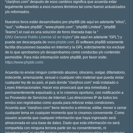
“clanjhoo.com” después de esos cambios significa que acuerda estar
legalmente sometido a esos nuevos términos tal como fueron actualizados
y/o reformados.
Nuestros foros están desarrollados por phpBB (de aquí en adelante “ellos”,
“sus”, “software phpBB”, “www.phpbb.com”, “phpBB Limited”, “phpBB
Teams”) el cual es una solución de foros liberada bajo la “
GNU General Public License v2 en Ingles
” (de aquí en adelante “GPL”) y
puede ser descargada de
www.phpbb.com
. El software phpBB solamente
facilita discusiones basadas en Internet y la GPL estrictamente los excluye
de lo que aprobamos y/o desaprobamos como conductas y/o contenido
permisible. Para más información sobre phpBB, por favor visite:
https://www.phpbb.com/
.
Acuerda no enviar ningun contenido abusivo, obsceno, vulgar, difamatorio,
indecente, amenazante, sexual o cualquier otro material que pueda violar
cualquier ley de su país, el país donde “clanjhoo.com” está instalado o
Leyes Internacionales. Hacer eso provocará que sea inmediata y
permanentemente expulsado y, si lo creemos oportuno, con notificación a
su Proveedor de Servicios de Internet. Las direcciones IP de todos los
envíos son registradas como ayuda para reforzar estas condiciones.
Acuerda que “clanjhoo.com” tiene derecho a eliminar, editar, mover o cerrar
cualquier tema en cualquier momento que lo creamos conveniente. Como
usuario acuerda que cualquier información que haya ingresado será
almacenada en una base de datos. Dado que esta información no será
compartida con ninguna tercera parte sin su consentimiento, ni
“clanjhoo.com” ni phpBB podrán considerarse responsables por cualquier