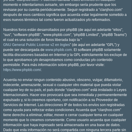
momento e intentaríamos avisarle, sin embargo sería prudente que los
revisase por su cuenta periódicamente. Seguir registrado a “clanjhoo.com”
después de esos cambios significa que acuerda estar legalmente sometido a
esos nuevos términos tal como fueron actualizados y/o reformados.
Nuestros foros están desarrollados por phpBB (de aquí en adelante “ellos”,
“sus”, “software phpBB”, “www.phpbb.com”, “phpBB Limited”, “phpBB Teams”)
el cual es una solución de foros liberada bajo la “
GNU General Public License v2 en Ingles
” (de aquí en adelante “GPL”) y
puede ser descargada de
www.phpbb.com
. El software phpBB solamente
facilita discusiones basadas en Internet y la GPL estrictamente los excluye de
lo que aprobamos y/o desaprobamos como conductas y/o contenido
permisible. Para más información sobre phpBB, por favor visite:
https://www.phpbb.com/
.
Acuerda no enviar ningun contenido abusivo, obsceno, vulgar, difamatorio,
indecente, amenazante, sexual o cualquier otro material que pueda violar
cualquier ley de su país, el país donde “clanjhoo.com” está instalado o Leyes
Internacionales. Hacer eso provocará que sea inmediata y permanentemente
expulsado y, si lo creemos oportuno, con notificación a su Proveedor de
Servicios de Internet. Las direcciones IP de todos los envíos son registradas
como ayuda para reforzar estas condiciones. Acuerda que “clanjhoo.com”
tiene derecho a eliminar, editar, mover o cerrar cualquier tema en cualquier
momento que lo creamos conveniente. Como usuario acuerda que cualquier
información que haya ingresado será almacenada en una base de datos.
Dado que esta información no será compartida con ninguna tercera parte sin