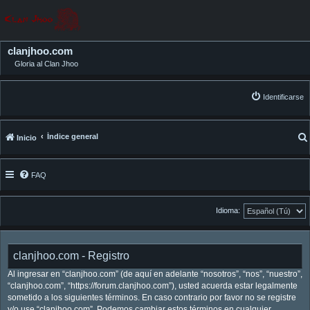
clanjhoo.com
Gloria al Clan Jhoo
Identificarse
Índice general
Inicio
FAQ
Idioma:
clanjhoo.com - Registro
Al ingresar en “clanjhoo.com” (de aquí en adelante “nosotros”, “nos”, “nuestro”,
“clanjhoo.com”, “https://forum.clanjhoo.com”), usted acuerda estar legalmente
sometido a los siguientes términos. En caso contrario por favor no se registre
y/o use “clanjhoo.com”. Podemos cambiar estos términos en cualquier