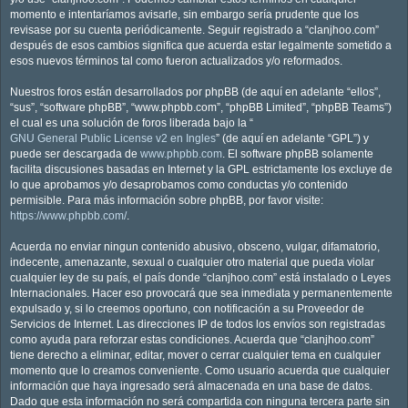
momento e intentaríamos avisarle, sin embargo sería prudente que los
revisase por su cuenta periódicamente. Seguir registrado a “clanjhoo.com”
después de esos cambios significa que acuerda estar legalmente sometido a
esos nuevos términos tal como fueron actualizados y/o reformados.
Nuestros foros están desarrollados por phpBB (de aquí en adelante “ellos”,
“sus”, “software phpBB”, “www.phpbb.com”, “phpBB Limited”, “phpBB Teams”)
el cual es una solución de foros liberada bajo la “
GNU General Public License v2 en Ingles
” (de aquí en adelante “GPL”) y
puede ser descargada de
www.phpbb.com
. El software phpBB solamente
facilita discusiones basadas en Internet y la GPL estrictamente los excluye de
lo que aprobamos y/o desaprobamos como conductas y/o contenido
permisible. Para más información sobre phpBB, por favor visite:
https://www.phpbb.com/
.
Acuerda no enviar ningun contenido abusivo, obsceno, vulgar, difamatorio,
indecente, amenazante, sexual o cualquier otro material que pueda violar
cualquier ley de su país, el país donde “clanjhoo.com” está instalado o Leyes
Internacionales. Hacer eso provocará que sea inmediata y permanentemente
expulsado y, si lo creemos oportuno, con notificación a su Proveedor de
Servicios de Internet. Las direcciones IP de todos los envíos son registradas
como ayuda para reforzar estas condiciones. Acuerda que “clanjhoo.com”
tiene derecho a eliminar, editar, mover o cerrar cualquier tema en cualquier
momento que lo creamos conveniente. Como usuario acuerda que cualquier
información que haya ingresado será almacenada en una base de datos.
Dado que esta información no será compartida con ninguna tercera parte sin