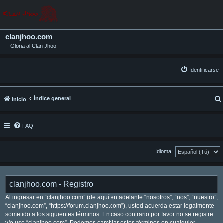
clanjhoo.com
Gloria al Clan Jhoo
Identificarse
Índice general
Inicio
FAQ
Idioma:
clanjhoo.com - Registro
Al ingresar en “clanjhoo.com” (de aquí en adelante “nosotros”, “nos”, “nuestro”,
“clanjhoo.com”, “https://forum.clanjhoo.com”), usted acuerda estar legalmente
sometido a los siguientes términos. En caso contrario por favor no se registre
y/o use “clanjhoo.com”. Podemos cambiar estos términos en cualquier