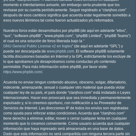
momento e intentaríamos avisarle, sin embargo sería prudente que los
revisase por su cuenta periódicamente. Seguir registrado a “clanjhoo.com”
después de esos cambios significa que acuerda estar legalmente sometido a
esos nuevos términos tal como fueron actualizados y/o reformados.
Nuestros foros están desarrollados por phpBB (de aquí en adelante “ellos”,
“sus”, “software phpBB”, “www.phpbb.com”, “phpBB Limited”, “phpBB Teams”)
el cual es una solución de foros liberada bajo la “
GNU General Public License v2 en Ingles
” (de aquí en adelante “GPL”) y
puede ser descargada de
www.phpbb.com
. El software phpBB solamente
facilita discusiones basadas en Internet y la GPL estrictamente los excluye de
lo que aprobamos y/o desaprobamos como conductas y/o contenido
permisible. Para más información sobre phpBB, por favor visite:
https://www.phpbb.com/
.
Acuerda no enviar ningun contenido abusivo, obsceno, vulgar, difamatorio,
indecente, amenazante, sexual o cualquier otro material que pueda violar
cualquier ley de su país, el país donde “clanjhoo.com” está instalado o Leyes
Internacionales. Hacer eso provocará que sea inmediata y permanentemente
expulsado y, si lo creemos oportuno, con notificación a su Proveedor de
Servicios de Internet. Las direcciones IP de todos los envíos son registradas
como ayuda para reforzar estas condiciones. Acuerda que “clanjhoo.com”
tiene derecho a eliminar, editar, mover o cerrar cualquier tema en cualquier
momento que lo creamos conveniente. Como usuario acuerda que cualquier
información que haya ingresado será almacenada en una base de datos.
Dado que esta información no será compartida con ninguna tercera parte sin