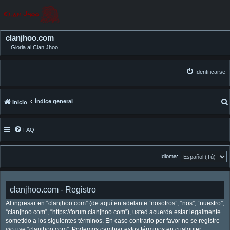
clanjhoo.com
Gloria al Clan Jhoo
Identificarse
Índice general
Inicio
FAQ
Idioma:
clanjhoo.com - Registro
Al ingresar en “clanjhoo.com” (de aquí en adelante “nosotros”, “nos”, “nuestro”,
“clanjhoo.com”, “https://forum.clanjhoo.com”), usted acuerda estar legalmente
sometido a los siguientes términos. En caso contrario por favor no se registre
y/o use “clanjhoo.com”. Podemos cambiar estos términos en cualquier