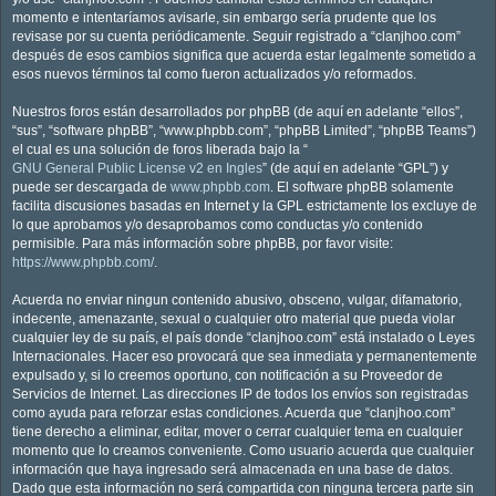
momento e intentaríamos avisarle, sin embargo sería prudente que los
revisase por su cuenta periódicamente. Seguir registrado a “clanjhoo.com”
después de esos cambios significa que acuerda estar legalmente sometido a
esos nuevos términos tal como fueron actualizados y/o reformados.
Nuestros foros están desarrollados por phpBB (de aquí en adelante “ellos”,
“sus”, “software phpBB”, “www.phpbb.com”, “phpBB Limited”, “phpBB Teams”)
el cual es una solución de foros liberada bajo la “
GNU General Public License v2 en Ingles
” (de aquí en adelante “GPL”) y
puede ser descargada de
www.phpbb.com
. El software phpBB solamente
facilita discusiones basadas en Internet y la GPL estrictamente los excluye de
lo que aprobamos y/o desaprobamos como conductas y/o contenido
permisible. Para más información sobre phpBB, por favor visite:
https://www.phpbb.com/
.
Acuerda no enviar ningun contenido abusivo, obsceno, vulgar, difamatorio,
indecente, amenazante, sexual o cualquier otro material que pueda violar
cualquier ley de su país, el país donde “clanjhoo.com” está instalado o Leyes
Internacionales. Hacer eso provocará que sea inmediata y permanentemente
expulsado y, si lo creemos oportuno, con notificación a su Proveedor de
Servicios de Internet. Las direcciones IP de todos los envíos son registradas
como ayuda para reforzar estas condiciones. Acuerda que “clanjhoo.com”
tiene derecho a eliminar, editar, mover o cerrar cualquier tema en cualquier
momento que lo creamos conveniente. Como usuario acuerda que cualquier
información que haya ingresado será almacenada en una base de datos.
Dado que esta información no será compartida con ninguna tercera parte sin