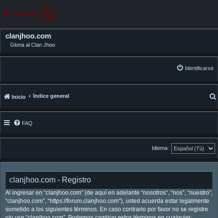
clanjhoo.com
Gloria al Clan Jhoo
Identificarse
Índice general
Inicio
FAQ
Idioma:
clanjhoo.com - Registro
Al ingresar en “clanjhoo.com” (de aquí en adelante “nosotros”, “nos”, “nuestro”,
“clanjhoo.com”, “https://forum.clanjhoo.com”), usted acuerda estar legalmente
sometido a los siguientes términos. En caso contrario por favor no se registre
y/o use “clanjhoo.com”. Podemos cambiar estos términos en cualquier